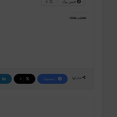
فيس بوك
X
معجب بهذه:
شاركها
فيسبوك
‫X