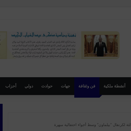
مهرجان السنوي لموظفي الجماعة
أنشطة ملكية
فن وثقافة
جهات
حوادث
دولي
أحزاب
الثة لكرنفال “بيلماون” وسط أجواء احتفالية مبهرة