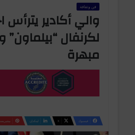
فن وثقافة
والي أكادير يترأس اخت
لكرنفال “بيلماون” و
مبهرة
فيسبوك
‫X
لينكدإن
بينتيريس