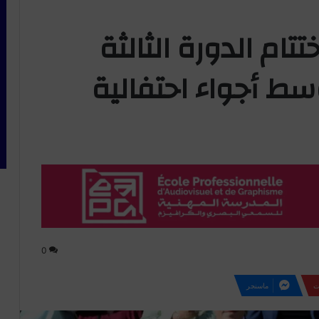
تام الدورة الثالثة
سط أجواء احتفالية
0
ت
ماسنجر