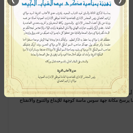
❯
❮
أبرز التظاهرات الثقافية بالمملكة ودوره في تثمين الهوية
، بما يرسخ مكانة جهة سوس ماسة كوجهة للإبداع والتنوع والانفتاح