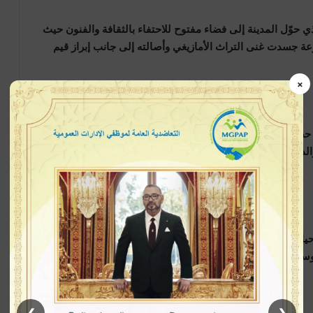
 حوّل المدينة إلى فضاء مفتوح للاحتفاء بالثقافة والفنون حيث
ة جسدت غنى التراث الأمازيغي وأصالته إلى جانب إبراز قيم
×
ر جماهيري كبير تفاعل مع اللوحات الفنية والإبداعية التي
 أصبح موعداً سنوياً بارزاً ضمن الأجندة الثقافية لمدينة
اها نخبة من الفنانين الأمازيغ حيث عاشت المدينة ليلة فنية
وساهمت في إبراز الإبداع الأمازيغي وتعزيز حضوره على