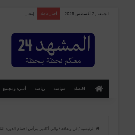
الجمعة , 7 أغسطس 2026
أخبار عاجلة
إمنتانوت…تمليلت تحتضن النسخة الـ25 من ال
الرئسية
اقتصاد
سياسة
رياضة
أسرة ومجتمع
الرئيسية
/
فن وثقافة
/
والي أكادير يترأس اختتام الدورة الث