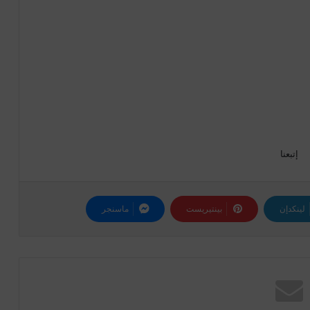
إتبعنا
لينكدإن
بينتيريست
ماسنجر