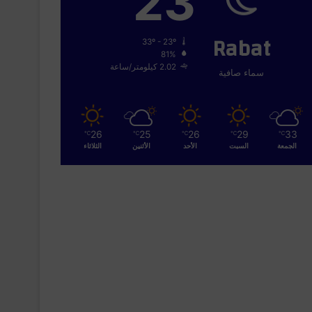
23
Rabat
33º - 23º
81%
2.02 كيلومتر/ساعة
سماء صافية
26
25
26
29
33
℃
℃
℃
℃
℃
الجمعة
السبت
الأحد
الأثنين
الثلاثاء