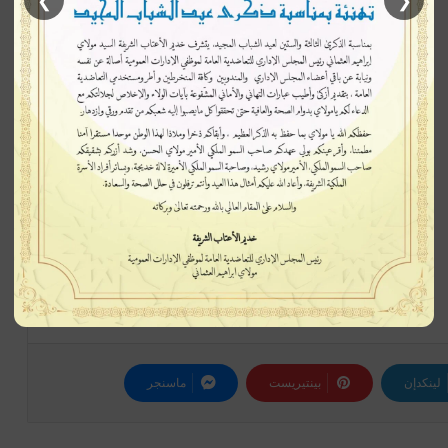
❯
❮
إتبعنا
لينكدإن
بينتيريست
ماسنجر