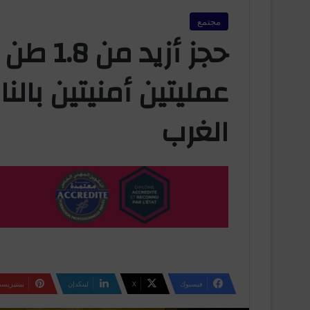
مجتمع
حجز أزي
عمليتين أمنيتين بالن
الغرب
فيسبوك
‫X
لينكدإن
بينتيريس