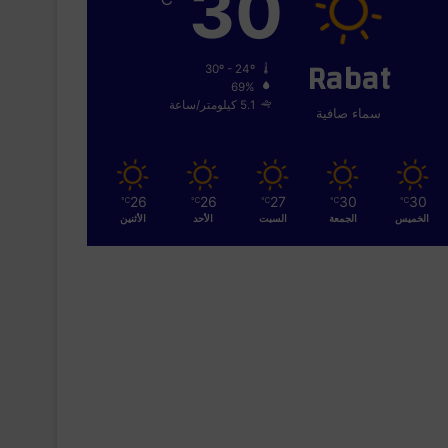
30
Rabat
30º - 24º
69%
5.1 كيلومتر/ساعة
سماء صافية
26
26
27
30
30
℃
℃
℃
℃
℃
الخميس
الجمعة
السبت
الأحد
الأثنين