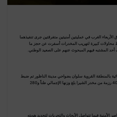
لأربعاء الغرب في عمليتين أمنيتين متفرقتين جرى تنفيذهما
وصباح الخميس 11 يونيو 2026 من إحباط محاولات كبيرة لتهريب المخدرات أسفرت عن حجز ما
 الشرطة القضائية بالمنطقة القروية سلوان بضواحي مدينة الناظور تم ضبط
سيارة نفعية تحمل لوحات ترقيم مزورة كانت محملة بـ40 رزمة من مخدر الشيرا بلغ وزنها الإجمالي طناً و280
 الأمنية فيما تتواصل الأبحاث والتحريات لتحديد هويته