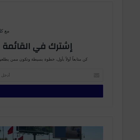
مع كل
إشترك في القائمة ا
كن متابعاً أولاً بأول، خطوة بسيطة وتكون ممن يطلعو
أ
د
خ
ل
ب
ر
ي
د
ك
ا
ا
ل
ل