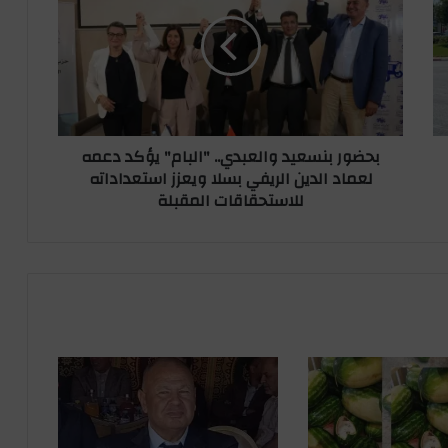
ض
و
ر
ب
ن
س
ع
بحضور بنسعيد والعبدي.. "البام" يؤكد دعمه
ي
لعماد الدين الريفي بسلا ويعزز استعداداته
د
للاستحقاقات المقبلة
و
ا
ل
ع
ب
د
ي
.
.
"
ا
ل