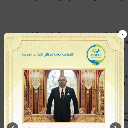
وق الأربعاء الغرب بتنسيق وثيق مع مصالح المديرية العامة
×
لمراقبة التراب الوطني وأسفرت عن توقيف شخص يبلغ من العمر 31 سنة ضبط في حالة تلبس بحيازة وتهريب 590
 بدورها لوحات ترقيم مزورة.
ن الوطني أنه يشكل موضوع مذكرة بحث على الصعيد الوطني
لاشتباه في تورطه في قضايا مرتبطة بجرائم مالية.
شراف النيابة العامة المختصة في إطار البحث القضائي الرامي
يد الامتدادات المحتملة لهذه الشبكات الإجرامية وكذا توقيف