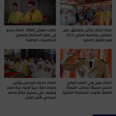
ل
خ
ا
د
ح
ر
ق
ا
ش
ل
ر
جلالة الملك يترأس بالمضيق حفل
خطاب العرش 2026.. الملك يدعو
ش
استقبال بمناسبة الذكرى الـ27
إلى تعزيز الاستثمار وتحصين
ك
ي
لعيد العرش المجيد
المكتسبات الوطنية
ة
ر
ا
ا
ل
ف
ت
ي
ج
ع
س
م
س
ل
ا
ي
الملك يعين ولي العهد مولاي
الملك محمد السادس يترأس
ل
ت
الحسن منسقًا لمكاتب القيادة
بالرباط حفلاً دينياً لإحياء ليلة القدر
إ
ي
العامة للقوات المسلحة الملكية
ويشرف على تسليم جوائز محمد
س
ن
السادس لأهل القرآن
ر
أ
ا
م
ئ
ن
ي