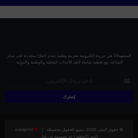
المشهد24 هي جريدة إلكترونية مغربية وطنية تقدم أخبارًا متجددة على مدار
الساعة، مع تغطية شاملة لأهم الأحداث المحلية والوطنية والدولية.
أدخل
بريدك
الإلكتروني
© حقوق النشر 2026، جميع الحقوق محفوظة |
oukaprod
الثيم (المظهر) تم تصميمه من قِبل