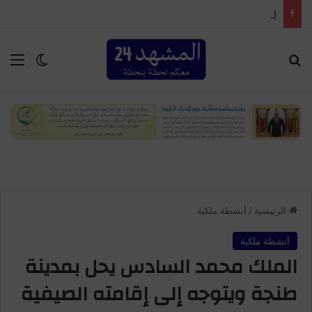
إمنتانوت…تمليلت تحتضن النسخة الـ25 من المهرجان السنوي لموظفي الجماعة
بحث عن
الق
الوضع ا
الرئيسية
/
أنشطة ملكية
أنشطة ملكية
الملك محمد السادس يحل بمدينة
طنجة ويتوجه إلى إقامته الصيفية