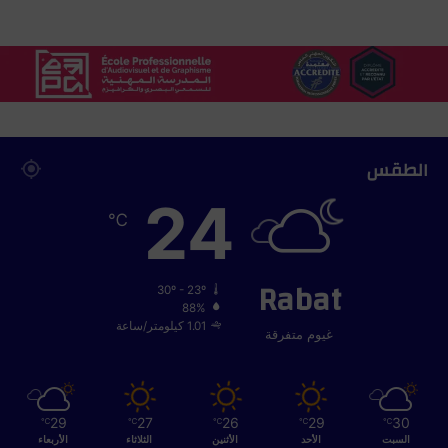
ا
ء
ا
ل
غ
ر
ب
الطقس
24
℃
Rabat
30º - 23º
88%
1.01 كيلومتر/ساعة
غيوم متفرقة
29
27
26
29
30
℃
℃
℃
℃
℃
السبت
الأحد
الأثنين
الثلاثاء
الأربعاء