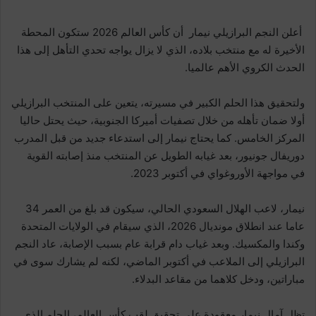
أعلن النجم البرازيلي نيمار أن كأس العالم 2026 ستكون المحطة
الأخيرة له مع منتخب بلاده، الذي لا يزال يواجه تحدي التأهل إلى هذا
الحدث الكروي الأهم عالميا.
ولتحقيق هذا الحلم الكبير في مسيرته، يتعين على المنتخب البرازيلي
أولا ضمان تأهله من خلال تصفيات أميركا الجنوبية، حيث يحتل حاليا
المركز الخامس. كما يحتاج نيمار إلى استدعاء جديد من قبل المدرب
دوريفال جونيور، بعد غيابه الطويل عن المنتخب منذ إصابته القوية
في مواجهة الأوروغواي في أكتوبر 2023.
نيمار، لاعب الهلال السعودي الحالي، سيكون قد بلغ من العمر 34
عاما عند انطلاق مونديال 2026، الذي سيقام في الولايات المتحدة
وكندا والمكسيك. وبعد غياب دام قرابة عام بسبب الإصابة، عاد النجم
البرازيلي إلى الملاعب في أكتوبر الماضي، لكنه لم يشارك سوى في
مباراتين، ودخل كلاهما من مقاعد البدلاء.
تظل آمال نيمار معقودة على تحقيق لقب كأس العالم، الحلم الذي