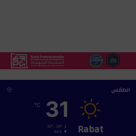
ل
ى
م
ش
ر
و
ع
ق
ا
ن
و
ن
ا
ل
الطقس
إ
ض
31
ر
℃
ا
ب
Rabat
ا
32º - 26º
س
64%