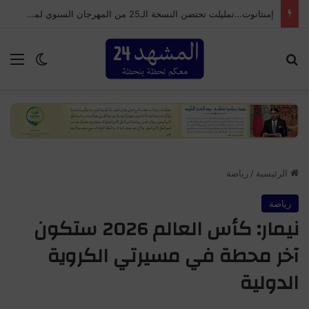
نادية تهامي تطالب بحماية العاملين الاجتماعيين وتحسين أجورهم وضمان التغطية الاجتماعية
بحث عن
الق
الوضع ا
الرئيسية
/
رياضة
رياضة
نيمار: كأس العالم 2026 ستكون
آخر محطة في مسيرتي الكروية
الدولية