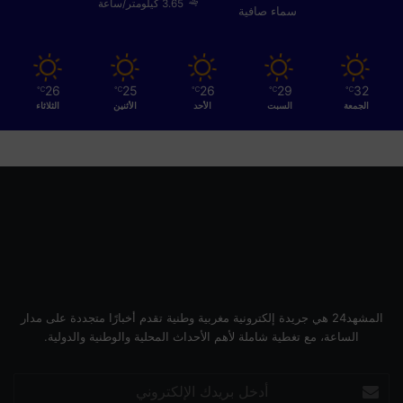
ت
3.65 كيلومتر/ساعة
سماء صافية
ج
ا
ب
ة
26
25
26
29
32
℃
℃
℃
℃
℃
ل
الجمعة
السبت
الأحد
الأثنين
الثلاثاء
م
ط
ا
ل
ب
ا
ل
ش
غ
ي
ل
المشهد24 هي جريدة إلكترونية مغربية وطنية تقدم أخبارًا متجددة على مدار
ة
الساعة، مع تغطية شاملة لأهم الأحداث المحلية والوطنية والدولية.
أدخل
بريدك