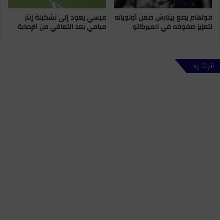
س
ا
فولهام يضع بيتارش ضمن أولوياته
ميسي يعود إلى تشكيلة إنتر
ي
ل
لتعزيز صفوفه في الميركاتو
ميامي بعد التعافي من الإصابة
ا
إ
س
ج
ي
ر
أ
ا
اترك رد
م
ء
ت
ت
ص
ع
ف
د
ي
ي
ة
ل
ح
ا
س
ت
ا
ج
ب
و
ا
ه
ت
ر
؟
ي
ة
ع