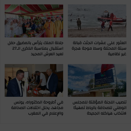
ر
ب
:
ا
"
ل
ب
ح
د
ي
أ
ا
العثور على عشرات الجثث قبالة
جلالة الملك يترأس بالمضيق حفل
ت
ة
سبتة المحتلة وسط موجة هجرة
استقبال بمناسبة الذكرى الـ27
أ
ض
غير نظامية
لعيد العرش المجيد
ع
د
ت
ع
ق
ز
د
ل
أ
ة
ن
د
ك
و
م
ا
تنصيب اللجنة المؤقتة للمجلس
في أطروحة الدكتوراه، يونس
ه
و
الوطني للصحافة بالرباط تمهيدًا
مجاهد، يحلل اختلالات الصحافة
و
ي
لانتخاب هياكله الجديدة
والإعلام في المغرب
و
ر
س
أ
ب
ز