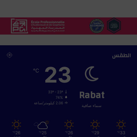
الطقس
23
℃
Rabat
33º - 23º
74%
2.06 كيلومتر/ساعة
سماء صافية
26
25
26
29
33
℃
℃
℃
℃
℃