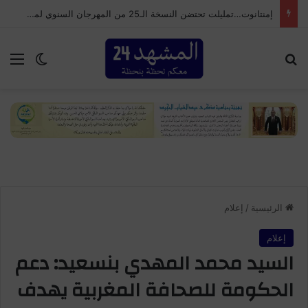
إمنتانوت…تمليلت تحتضن النسخة الـ25 من المهرجان السنوي لموظفي الجماعة
بحث عن
الق
الوضع ا
الرئيسية
/
إعلام
إعلام
السيد محمد المهدي بنسعيد: دعم
الحكومة للصحافة المغربية يهدف