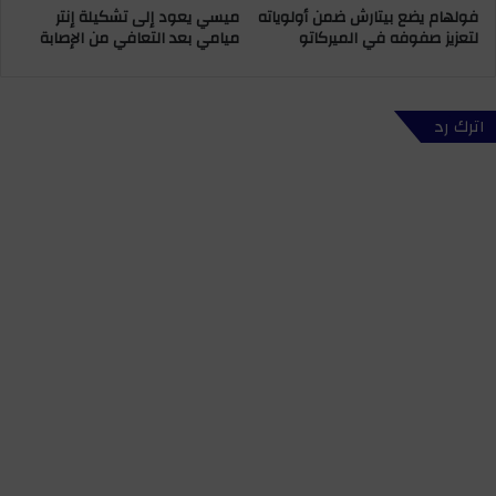
فولهام يضع بيتارش ضمن أولوياته
ميسي يعود إلى تشكيلة إنتر
ل
ل
لتعزيز صفوفه في الميركاتو
ميامي بعد التعافي من الإصابة
ك
ل
ف
ص
ي
ح
ح
ا
اترك رد
ف
ف
ل
ة
ت
ا
ن
ل
ص
م
ي
غ
ب
ر
ر
ب
ئ
ي
ي
ة
س
ي
غ
ه
ا
د
ن
ف
ا
إ
ل