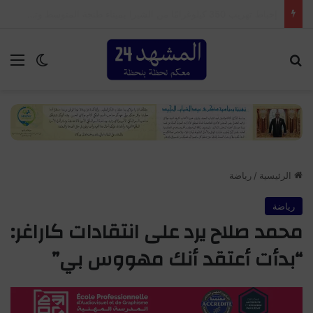
إحباط محاولة ترويج 7300 قرص مهلوس وتوقيف شخصين بأكادير
بحث عن
الق
الوضع ا
الرئيسية
/
رياضة
رياضة
محمد صلاح يرد على انتقادات كاراغر:
“بدأت أعتقد أنك مهووس بي”