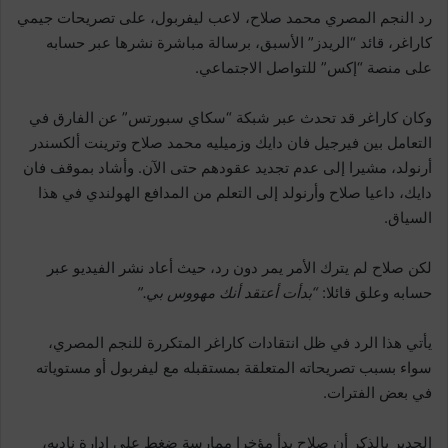
رد النجم المصري محمد صلاح، لاعب ليفربول، على تصريحات جيمي
كاراغر، قائد “الريدز” الأسبق، برسالة مباشرة نشرها عبر حسابه
على منصة “إكس” للتواصل الاجتماعي.
وكان كاراغر قد تحدث عبر شبكة “سكاي سبورتس” عن الفارق في
التعامل بين فيرجيل فان دايك وزميليه محمد صلاح وترينت ألكسندر
أرنولد، مشيرا إلى عدم تجديد عقودهم حتى الآن. وأشاد بموقف فان
دايك، داعيا صلاح وأرنولد إلى التعلم من المدافع الهولندي في هذا
السياق.
لكن صلاح لم يترك الأمر يمر دون رد، حيث أعاد نشر الفيديو عبر
حسابه وعلق قائلا:
“بدأت أعتقد أنك مهووس بي.”
يأتي هذا الرد في ظل انتقادات كاراغر المتكررة للنجم المصري،
سواء بسبب تصريحاته المتعلقة بمستقبله مع ليفربول أو مستوياته
في بعض الفترات.
الجدير بالذكر أن صلاح بدأ مؤخرا ممارسة ضغط على إدارة ناديه،