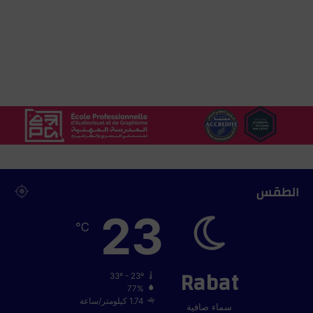
ى
ت
ع
ز
ي
ز
ا
س
ت
ق
ر
ا
ر
الطقس
ا
ل
23
ق
℃
ط
ا
Rabat
ع
33º - 23º
و
77%
م
1.74 كيلومتر/ساعة
سماء صافية