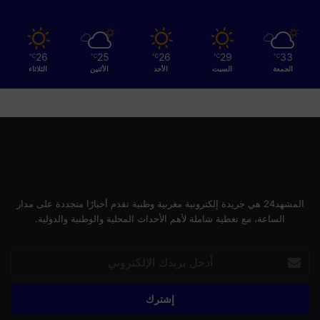
و
ا
ج
ه
26
25
26
29
33
℃
℃
℃
℃
℃
ة
الجمعة
السبت
الأحد
الأثنين
الثلاثاء
ا
ل
ت
ح
د
ي
ا
ت
"
المشهد24 هي جريدة إلكترونية مغربية وطنية تقدم أخبارًا متجددة على مدار
الساعة، مع تغطية شاملة لأهم الأحداث المحلية والوطنية والدولية.
أدخل
بريدك
الإلكتروني