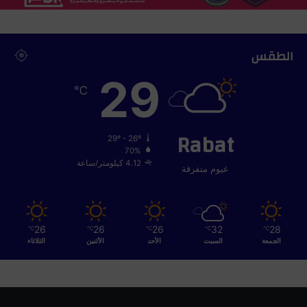
الطقس
29
℃
Rabat
29º - 26º
70%
4.12 كيلومتر/ساعة
غيوم متفرقة
26
26
26
32
28
℃
℃
℃
℃
℃
الجمعة
السبت
الأحد
الأثنين
الثلاثاء