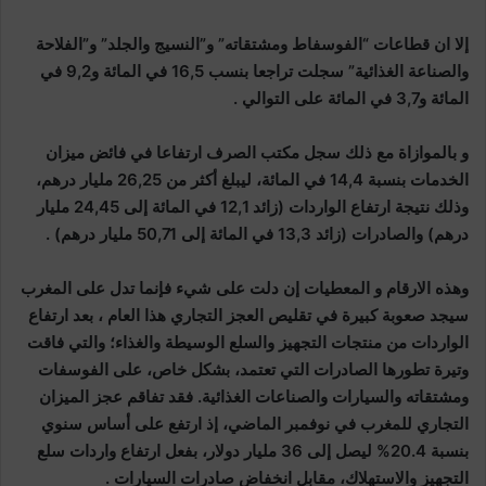
إلا ان قطاعات “الفوسفاط ومشتقاته” و”النسيج والجلد” و”الفلاحة
والصناعة الغذائية” سجلت تراجعا بنسب 16,5 في المائة و9,2 في
المائة و3,7 في المائة على التوالي .
و بالموازاة مع ذلك سجل مكتب الصرف ارتفاعا في فائض ميزان
الخدمات بنسبة 14,4 في المائة، ليبلغ أكثر من 26,25 مليار درهم،
وذلك نتيجة ارتفاع الواردات (زائد 12,1 في المائة إلى 24,45 مليار
درهم) والصادرات (زائد 13,3 في المائة إلى 50,71 مليار درهم) .
وهذه الارقام و المعطيات إن دلت على شيء فإنما تدل على المغرب
سيجد صعوبة كبيرة في تقليص العجز التجاري هذا العام ، بعد ارتفاع
الواردات من منتجات التجهيز والسلع الوسيطة والغذاء؛ والتي فاقت
وتيرة تطورها الصادرات التي تعتمد، بشكل خاص، على الفوسفات
ومشتقاته والسيارات والصناعات الغذائية. فقد تفاقم عجز الميزان
التجاري للمغرب في نوفمبر الماضي، إذ ارتفع على أساس سنوي
بنسبة 20.4% ليصل إلى 36 مليار دولار، بفعل ارتفاع واردات سلع
التجهيز والاستهلاك، مقابل انخفاض صادرات السيارات .