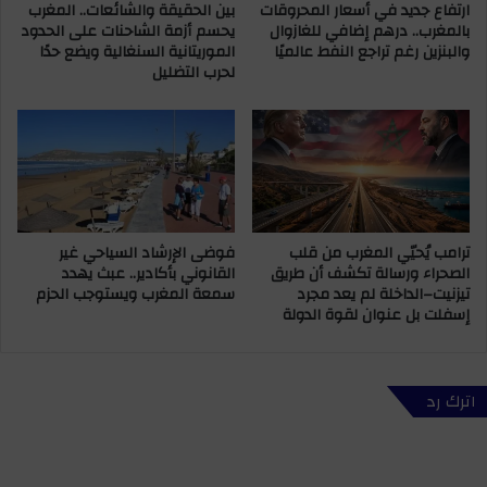
ارتفاع جديد في أسعار المحروقات
بين الحقيقة والشائعات.. المغرب
ه
قِ
بالمغرب.. درهم إضافي للغازوال
يحسم أزمة الشاحنات على الحدود
ت
ب
والبنزين رغم تراجع النفط عالميًا
الموريتانية السنغالية ويضع حدًا
ا
ا
لحرب التضليل
ف
ل
ا
م
ت
و
إ
ا
ل
ط
ى
ن
و
ج
ص
ش
ترامب يُحيّي المغرب من قلب
فوضى الإرشاد السياحي غير
م
ع
الصحراء ورسالة تكشف أن طريق
القانوني بأكادير.. عبث يهدد
ة
ا
تيزنيت–الداخلة لم يعد مجرد
سمعة المغرب ويستوجب الحزم
ع
ل
إسفلت بل عنوان لقوة الدولة
ا
أ
ر
س
و
اترك رد
ا
ق