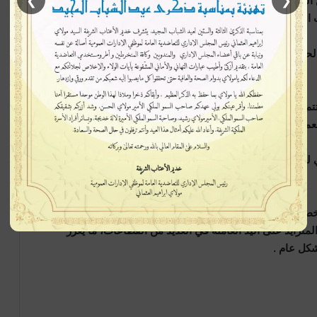
❯
❮
 العمل إمكانية تحويل تأشيرتهم إلى تصريح إقامة وعمل بمجرد
الإسباني .
 الحصول على وظائف كثيرة ومتنوعة داخل سوق العمل الإسباني
م عبر مجموعة من الخطوات، اولاها التعاقد مع مشغّل، ثم يودع
مل – لدى مصالح الهجرة ،.
فعيل التصريح. في النهاية، يتم استخراج بطاقة الإقامة في
خص كل المهاجرين المغاربة الراغبين بالاستقرار والعمل في
زايد على اليد العاملة في العديد من القطاعات، ما يعزز
كل عام .