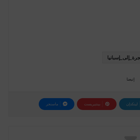
جرة_إلى_إسبانيا
إتبعنا
لينكدإن
بينتيريست
ماسنجر