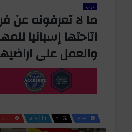
دولي
ما لا تعرفونه عن فر
اتاحتها إسبانيا للمها
والعمل على اراضيها 
فيسبوك
‫X
لينكدإن
بينتيريس