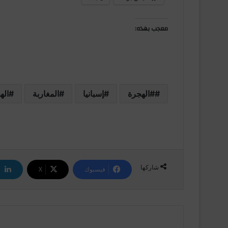
معجب بهذه:
#الهجرة
إسبانيا
المغاربة
اله
شاركها
فيسبوك
‫X