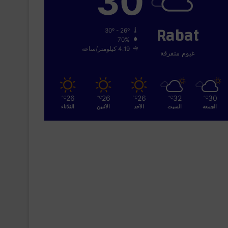
30
Rabat
30º - 26º
70%
4.19 كيلومتر/ساعة
غيوم متفرقة
26
26
26
32
30
℃
℃
℃
℃
℃
الجمعة
السبت
الأحد
الأثنين
الثلاثاء