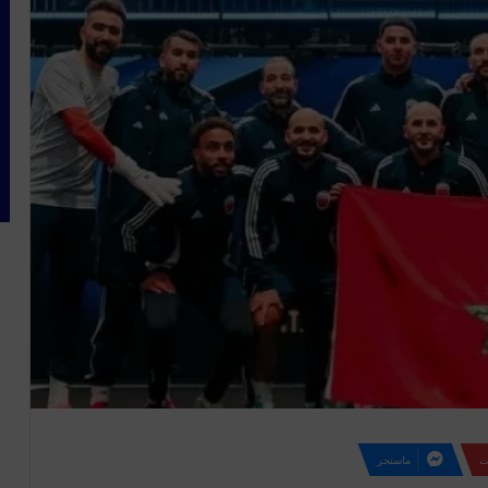
ت
ماسنجر