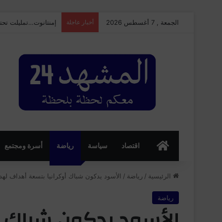
الجمعة , 7 أغسطس 2026
أخبار عاجلة
إمنتانوت…تمليلت تحتضن النسخة الـ25 من ال
الرئسية
اقتصاد
سياسة
رياضة
أسرة ومجتمع
الرئيسية
/
رياضة
/
الأسود يدكون شباك أوكرانيا بتسعة أهداف له
رياضة
الأسود يدكون شباك أ