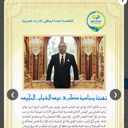
×
إتبعنا
لينكدإن
بينتيريست
ماسنجر
❯
❮