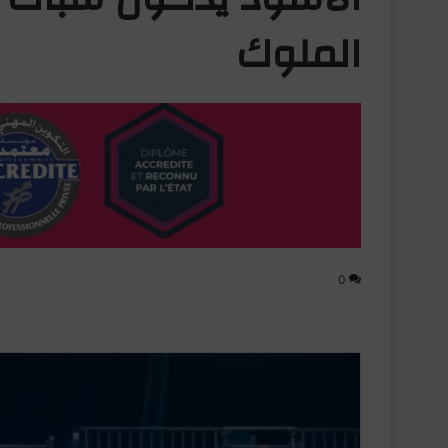
الملوك
0