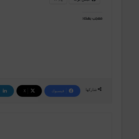
معجب بهذه:
شاركها
فيسبوك
‫X