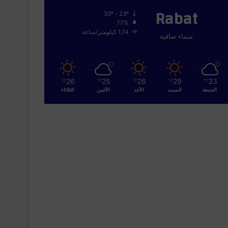
Rabat
33º - 23º
77%
1.74 كيلومتر/ساعة
سماء صافية
26
25
26
29
33
℃
℃
℃
℃
℃
الجمعة
السبت
الأحد
الأثنين
الثلاثاء