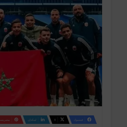
فيسبوك
‫X
لينكدإن
بينتيريس