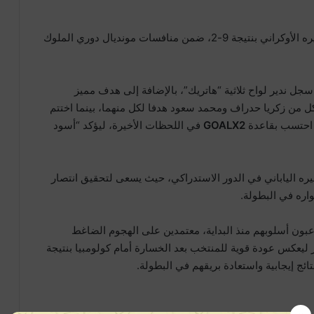
حقق المنتخب المغربي لكرة القدم فوزا كبيرا على نظيره الأوكراني بنتيجة 9-2، ضمن منافسات مونديال دوري الملوك
 سجل ندير لواح ثلاثية “هاتريك”، بالإضافة إلى هدف مميز
 كما أضاف كل من زكريا حدراف ومحمد سعود هدفا لكل منهما، بينما اختتم
 احتسب بقاعدة
GOALX2
في اللحظات الأخيرة، ليؤكد “أسود
يره الياباني في الدور الاستدراكي، حيث يسعى لتحقيق انتصار
اره في البطولة.
لاعبون أسلوبهم منذ البداية، معتمدين على الهجوم الضاغط
 ليعكس عودة قوية للمنتخب بعد الخسارة أمام كولومبيا بنتيجة