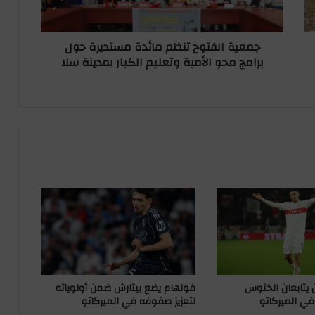
ل
ف
ت
جمعية الفتوح تنظم مائدة مستديرة حول
و
برامج محو الأمية وتعليم الكبار بمدينة سلا
ح
ت
ن
ظ
م
م
ا
ئ
د
ة
م
س
ت
د
ي
ر
ان يتابعان الخنوس
فولهام يضع بيتارش ضمن أولوياته
ة
في الميركاتو
لتعزيز صفوفه في الميركاتو
ح