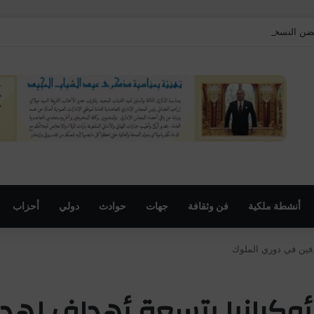
مهرجان السنوي لموظفي الجماعة
أنشطة ملكية
فن وثقافة
جهات
حوادث
دولي
أحزاب
دفين في دوري الملوك
وكرانيا بتسعة أهداف له