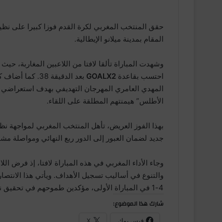
المقام بمدينة ميلانو الإيطالية.
وشهدت المباراة تألقا لافتا من اللاعبين المغاربة، حيث
احتسب بقاعدة
GOALX2
بعد الدقيقة 38.
المهدي العامري المهرجان التهديفي بهدف استعراضي
الأطلس” هيمنتهم المطلقة على اللقاء.
بهذا الفوز العريض، تأهل المنتخب المغربي لمواجهة نظ
جديد لضمان العبور إلى الدور ربع النهائي ومواصلة مشو
وجاء الأداء المغربي في هذه المباراة لافتا، إذ فرض ال
والتنوع في أساليب تسجيل الأهداف. ويأتي هذا الانتصار
4-1 في المباراة الأولى، مؤكدين طموحهم في تحقيق نتائج إيجابية واستعادة بريقهم في البطولة.
شارك هذا الموضوع:
فيس بوك
X