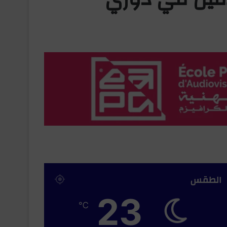
الطقس
23
℃