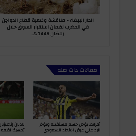
ل
ر
ب
و
ي
ن
الدار البيضاء - مناقشة وضعية قطاع الدواجن
ض
ي
في المغرب لضمان استقرار السوق خلال
ا
رمضان 1446 هـ
ء
-
م
ن
ا
ق
مقالات ذات صلة
ش
ة
و
ض
ع
ي
ة
ق
ط
أمرابط يؤجل حسم مستقبله ويؤخر
ناديان إنجليزي
ا
الرد على عرض الاتحاد السعودي
تمهيدًا لضمه 
ع