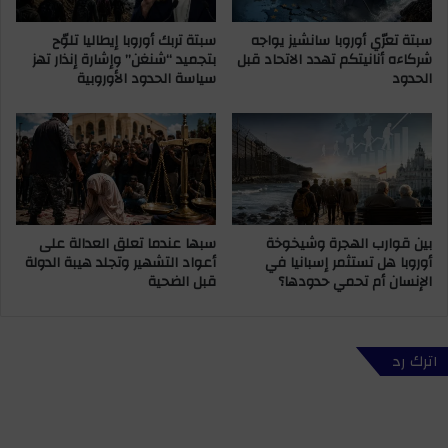
ه
ر
ف
سبتة تعرّي أوروبا سانشيز يواجه
سبتة تربك أوروبا إيطاليا تلوّح
أ
شركاءه أنانيتكم تهدد الاتحاد قبل
بتجميد “شنغن” وإشارة إنذار تهز
ي
ح
الحدود
سياسة الحدود الأوروبية
ا
ك
ح
ا
ت
مً
ج
ا
ا
ب
ز
ا
ز
ل
و
س
بين قوارب الهجرة وشيخوخة
سبها عندما تعلق العدالة على
ج
ج
أوروبا هل تستثمر إسبانيا في
أعواد التشهير وتجلد هيبة الدولة
ت
ن
الإنسان أم تحمي حدودها؟
قبل الضحية
ه
ف
و
ي
م
ق
ن
ض
اترك رد
ع
ي
ه
ة
ا
ط
م
ب