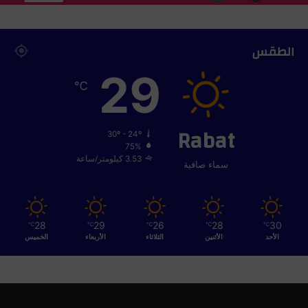
ض
ا
ت
الطقس
29
℃
Rabat
30º - 24º
75%
3.53 كيلومتر/ساعة
سماء صافية
28
29
26
28
30
℃
℃
℃
℃
℃
الأحد
الأثنين
الثلاثاء
الأربعاء
الخميس