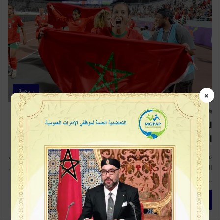
رياضة
×
10
0
لبؤات الأطلس يستعدن بثقة لتحقيق التتويج
التاريخي أمام نيجيريا
عشية نهائي كأس إفريقيا للسيدات، يرفع المنتخب المغربي النسوي سقف
الطموحات إلى أعلى درجاته، وسط أجواء من الإصرار والعزيمة والتفاؤل.
…
أكمل القراءة »