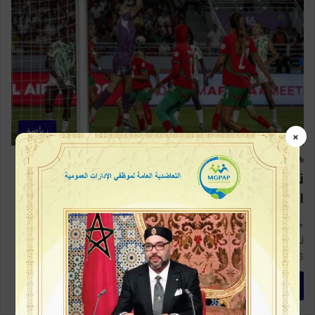
رياضة
×
12
0
نيجيريا تنتزع لقب كأس إفريقيا للسيدات من
المغرب في نهائي مثير
خسر المنتخب المغربي النسوي فرصة تتويج المغرب بكأس إفريقيا
للسيدات بعد هزيمته أمام المنتخب النيجيري بنتيجة (3-2)، مساء السبت
26…
أكمل القراءة »