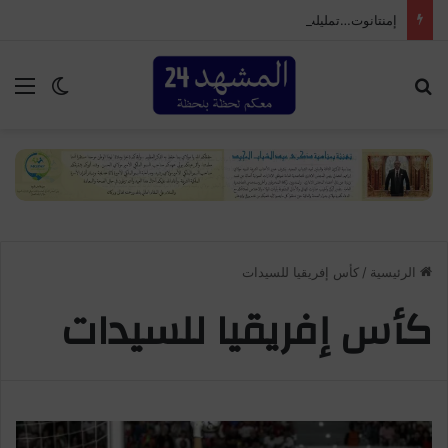
إمنتانوت…تمليلت تحتضن النسخة الـ25 من المهرجان السنوي لموظفي الجماعة
بحث عن
الق
الوضع ا
الرئيسية
/
كأس إفريقيا للسيدات
كأس إفريقيا للسيدات