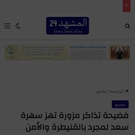
إحباط محاولة ترويج 7300 قرص مهلوس وتوقيف شخصين بأكادير
بحث عن
الق
الوضع ا
الرئيسية
/
مجتمع
مجتمع
فضيحة تذاكر مزورة تهز سهرة
سعد لمجرد بالقنيطرة والأمن