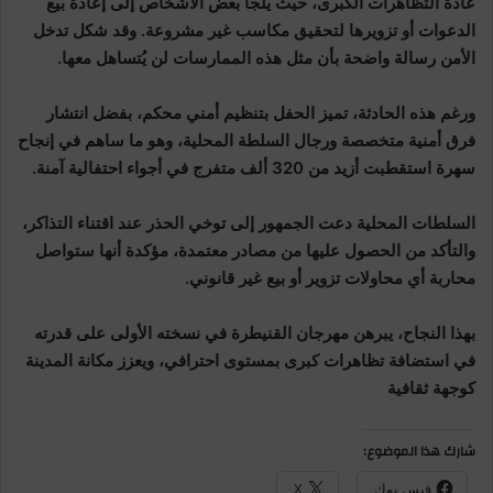
عادة التظاهرات الكبرى، حيث يلجأ بعض الأشخاص إلى إعادة بيع
الدعوات أو تزويرها لتحقيق مكاسب غير مشروعة. وقد شكل تدخل
الأمن رسالة واضحة بأن مثل هذه الممارسات لن يُتساهل معها.
ورغم هذه الحادثة، تميز الحفل بتنظيم أمني محكم، بفضل انتشار
فرق أمنية متخصصة ورجال السلطة المحلية، وهو ما ساهم في إنجاح
سهرة استقطبت أزيد من 320 ألف متفرج في أجواء احتفالية آمنة.
السلطات المحلية دعت الجمهور إلى توخي الحذر عند اقتناء التذاكر،
والتأكد من الحصول عليها من مصادر معتمدة، مؤكدة أنها ستواصل
محاربة أي محاولات تزوير أو بيع غير قانوني.
بهذا النجاح، يبرهن مهرجان القنيطرة في نسخته الأولى على قدرته
في استضافة تظاهرات كبرى بمستوى احترافي، ويعزز مكانة المدينة
كوجهة ثقافية
شارك هذا الموضوع:
فيس بوك
X