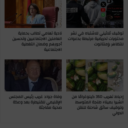
ن
و
ف
م
ي
و
ا
ر
ل
ئ
م
توقيف ثلاثيني للاشتباه في نشر
نادية تهامي تطالب بحماية
ي
محتويات تحريضية مرتبطة بدعوات
العاملين الاجتماعيين وتحسين
خ
س
للتظاهر بإمنتانوت
أجورهم وضمان التغطية
ي
ا
الاجتماعية
م
ل
ا
ل
ل
ع
ص
ص
ي
ب
ف
ة
ي
ا
ا
ل
إحباط تهريب 350 كيلوغرامًا من
وفاة جواد غريب رئيس المجلس
ل
ج
الشيرا بميناء طنجة المتوسط
الإقليمي للقنيطرة بعد وعكة
م
ه
وتوقيف سائق شاحنة للنقل
صحية مفاجئة
ل
و
الدولي
ك
ي
ي
ة