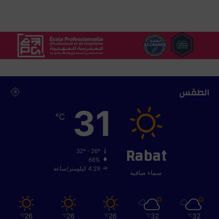
ي
ط
ر
ة
الطقس
31
℃
Rabat
32º - 26º
66%
4.29 كيلومتر/ساعة
سماء صافية
26
26
26
32
32
℃
℃
℃
℃
℃