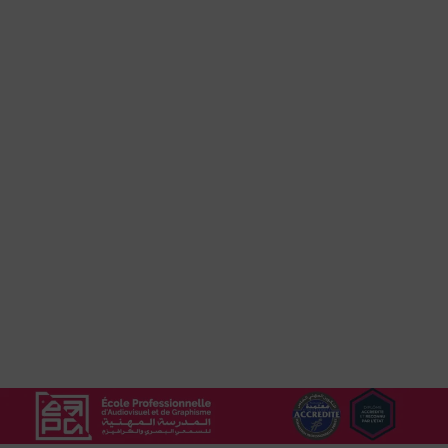
م
ه
ا
ج
ر
م
غ
ر
ب
ي