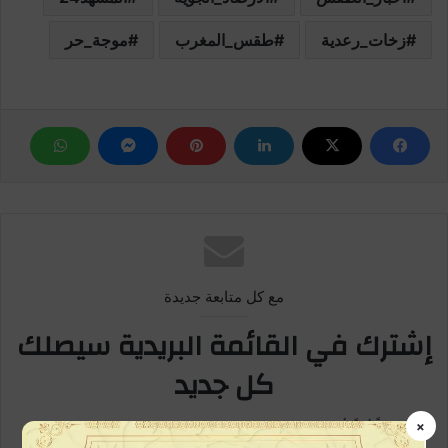
زخات_رعدية
طقس_المغرب
موجة_حر
مع كل متابعة جديدة
إشترك في القائمة البريدية سيصلك
كل جديد
×
كن متابعاً أولاً بأول، خطوة بسيطة وتكون ممن يطلعون على الخبر في بداية
ظهورة، اشترك الآن في القائمة البريدية