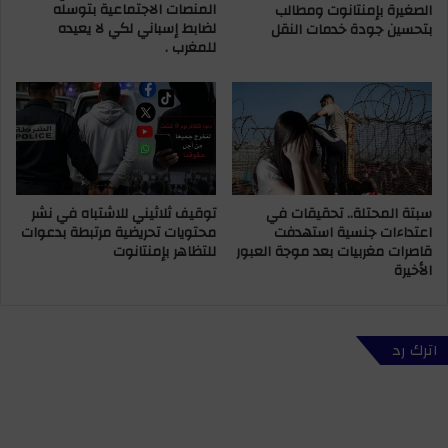
المنصات الاجتماعية بتوسله
الصغيرة بإمنتانوت ومطالب
ا
م
لضابط إسباني لكي لا يعيده
بتحسين جودة خدمات النقل
ء
ه
للمغرب .
ا
ا
ل
ج
م
ر
خ
ي
د
ن
ر
ف
ا
ي
ت
م
سبتة المحتلة.. تحقيقات في
توقيف ثلاثيني للاشتباه في نشر
د
اعتداءات جنسية استهدفت
محتويات تحريضية مرتبطة بدعوات
ر
قاصرات مغربيات بعد موجة العبور
للتظاهر بإمنتانوت
ي
الأخيرة
د
ب
ع
د
اترك رد
م
ق
ت
ل