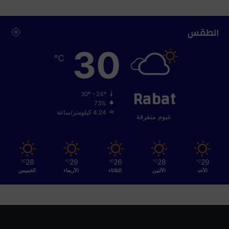
الطقس
30
℃
Rabat
30º - 24º
73%
4.24 كيلومتر/ساعة
غيوم متفرقة
28
29
26
28
29
℃
℃
℃
℃
℃
الأحد
الأثنين
الثلاثاء
الأربعاء
الخميس