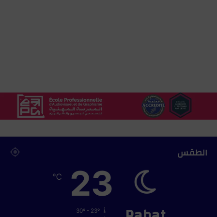
ق
ي
ا
الطقس
23
℃
Rabat
30º - 23º