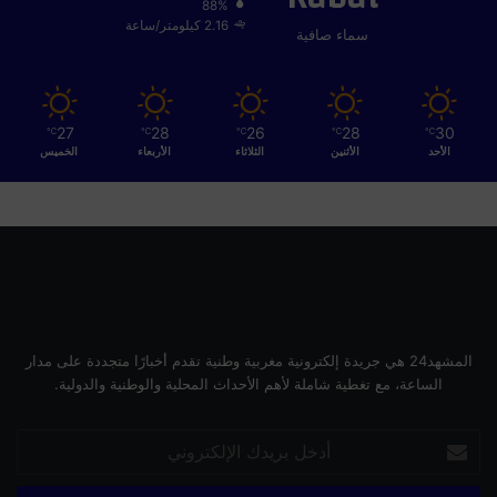
88%
2.16 كيلومتر/ساعة
سماء صافية
27
28
26
28
30
℃
℃
℃
℃
℃
الأحد
الأثنين
الثلاثاء
الأربعاء
الخميس
المشهد24 هي جريدة إلكترونية مغربية وطنية تقدم أخبارًا متجددة على مدار
الساعة، مع تغطية شاملة لأهم الأحداث المحلية والوطنية والدولية.
أدخل
بريدك
الإلكتروني