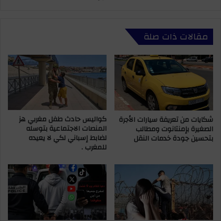
د
س
و
ب
ف
ا
مقالات ذات صلة
.
ل
.
م
ا
ا
ل
س
ع
ب
ث
ع
و
د
ر
ا
ع
كواليس حادث طفل مغربي هز
شكايات من تعريفة سيارات الأجرة
س
المنصات الاجتماعية بتوسله
الصغيرة بإمنتانوت ومطالب
ل
ت
لضابط إسباني لكي لا يعيده
بتحسين جودة خدمات النقل
ى
ب
للمغرب .
ج
ع
ث
ا
ة
د
ش
ا
ا
ل
ب
ب
ص
و
ح