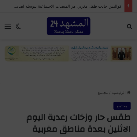
كواليس حادث طفل مغربي هز المنصات الاجتماعية بتوسله لضابط إسباني لكي لا يعيده للمغرب .
بحث عن
الق
الوضع ا
الرئيسية
/
مجتمع
مجتمع
طقس حار وزخات رعدية اليوم
الاثنين بعدة مناطق مغربية