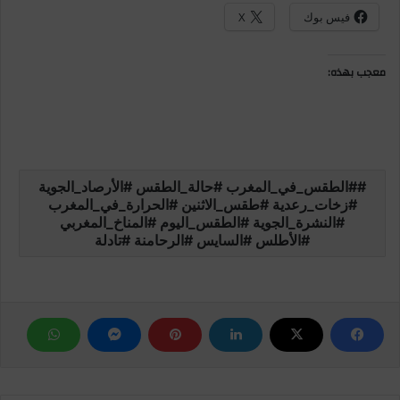
فيس بوك
X
معجب بهذه:
#الطقس_في_المغرب #حالة_الطقس #الأرصاد_الجوية
#زخات_رعدية #طقس_الاثنين #الحرارة_في_المغرب
#النشرة_الجوية #الطقس_اليوم #المناخ_المغربي
#الأطلس #السايس #الرحامنة #تادلة