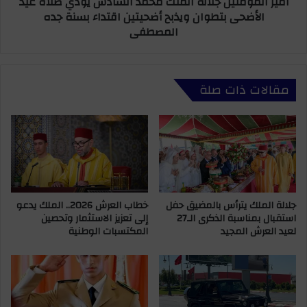
أمير المؤمنين جلالة الملك محمد السادس يؤدي صلاة عيد
ن
الأضحى بتطوان ويذبح أضحيتين اقتداء بسنة جده
ب
ي
المصطفى
ث
ن
ن
ج
ا
ل
ئ
ا
مقالات ذات صلة
ي
ل
ة
ة
ن
ا
ظ
ل
ي
م
ف
ل
ة
ك
ف
م
ي
جلالة الملك يترأس بالمضيق حفل
خطاب العرش 2026.. الملك يدعو
ح
استقبال بمناسبة الذكرى الـ27
إلى تعزيز الاستثمار وتحصين
م
م
لعيد العرش المجيد
المكتسبات الوطنية
ب
د
ا
ا
ر
ل
ا
س
ة
ا
و
د