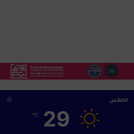
و
ا
ن
و
ي
ذ
ب
ح
أ
ض
ح
ي
ت
ي
ن
ا
الطقس
ق
29
ت
℃
د
ا
ء