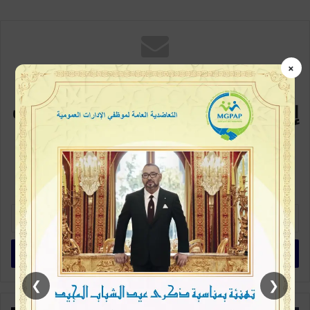
×
مع كل متابعة جديدة
إشترك في القائمة البريدية سيصلك
كل جديد
كن متابعاً أولاً بأول، خطوة بسيطة وتكون ممن يطلعون على الخبر في بداية
ظهورة، اشترك الآن في القائمة البريدية
أ
د
خ
ل
ب
ر
❯
❮
ي