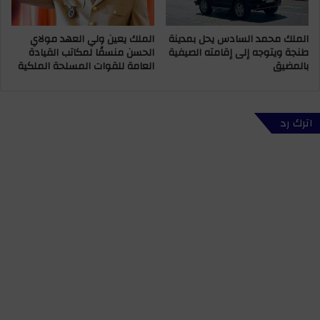
د
س
ي
ي
الملك محمد السادس يحل بمدينة
الملك يعين ولي العهد مولاي
ة
ؤ
طنجة ويتوجه إلى إقامته الصيفية
الحسن منسقًا لمكاتب القيادة
ب
د
بالمضيق
العامة للقوات المسلحة الملكية
م
ي
ل
ص
ع
ل
ب
ا
اترك رد
ف
ة
ا
ع
س
ي
ا
د
ل
ا
ك
ل
ب
أ
ي
ض
ر
ح
ى
ب
ت
ط