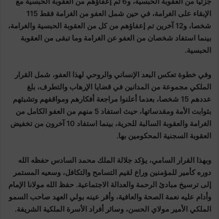
جزئيا من العقوبة الحبسية، و6 تم إعفاؤهم من العقوبة الحبسية مع
الإبقاء على الغرامة، في حين شمل العفو من الغرامة فقط 115
شخصا، و12 آخرين تم إعفاؤهم من كل من العقوبة الحبسية والغرامة،
بينما استفاد شخصان من العفو عن الغرامة وما تبقى من العقوبة
الحبسية.
وفي خطوة تعكس البعد الإنساني والروحي لهذا العفو، شمل القرار
الملكي مجموعة من المدانين في قضايا الإرهاب والتطرف، بلغ
عددهم 15 شخصا، بعدما أعلنوا مراجعة أفكارهم ومواقفهم وتشبثهم
بثوابت الأمة ومقدساتها، حيث استفاد 5 منهم من العفو الكامل من
الغرامة والعقوبة السالبة للحرية، بينما استفاد 10 آخرون من تخفيض
العقوبة السجنية المحكومين بها.
وبهذا القرار السامي، يؤكد جلالة الملك محمد السادس حفظه الله
دوره كأمير للمؤمنين وراع لقيم التسامح والتكافل، وسعيه المستمر
إلى ترسيخ مبادئ الرحمة والعدالة الاجتماعية. حفظ الله مولانا الإمام
وأدام عليه نعمة الصحة والعافية، وأقر عينه بولي العهد صاحب السمو
الملكي الأمير مولاي الحسن، وسائر أفراد الأسرة الملكية الشريفة.