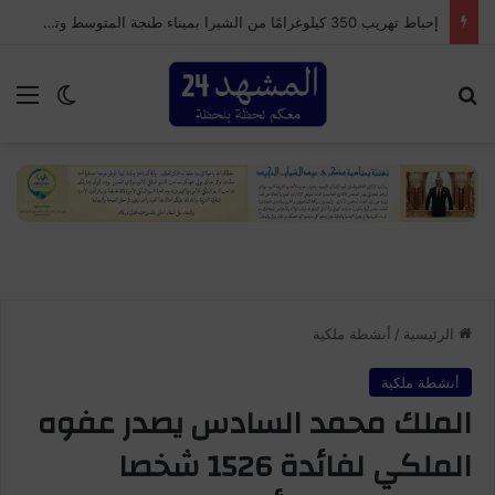
إحباط تهريب 350 كيلوغرامًا من الشيرا بميناء طنجة المتوسط وتوقيف سائق شاحنة للنقل الدولي
بحث عن
الق
الوضع ا
الرئيسية
/
أنشطة ملكية
أنشطة ملكية
الملك محمد السادس يصدر عفوه
الملكي لفائدة 1526 شخصا