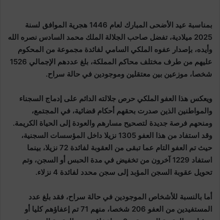
بمناسبة عيد الأضحى المبارك لعام 1446 هجرية الموافق لسنة
2025 ميلادية، تفضل صاحب الجلالة الملك محمد السادس نصره الله
وأيده، بإصدار عفوه الملكي السامي لفائدة مجموعة من المحكوم
عليهم من طرف مختلف محاكم المملكة، بلغ عددهم الإجمالي 1526
شخصا، موزعين بين معتقلين وموجودين في حالة سراح.
ويعكس هذا العفو الملكي حرص جلالته الدائم على إدماج السجناء
والمواطنين الذين صدرت بحقهم أحكام قضائية، في المجتمع،
ومنحهم فرصة جديدة لتصحيح مسارهم والعودة إلى الحياة الكريمة.
وقد استفاد من هذا العفو 1305 نزيلا داخل المؤسسات السجنية،
حيث تم العفو التام عما تبقى من العقوبة لفائدة 72 نزيلا، بينما
استفاد 1229 آخرون من تخفيض في مدة الحبس أو السجن، وتم
تحويل عقوبة السجن المؤبد إلى سجن محدد لفائدة 4 نزلاء.
أما بالنسبة للأشخاص الموجودين في حالة سراح، فقد بلغ عدد
المستفيدين من العفو 206 شخصا، منهم 71 تم إعفاؤهم كليا أو