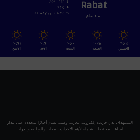
Rabat
ب
29º - 25º
س
71%
ن
4.53 كيلومتر/ساعة
سماء صافية
ة
ج
د
ه
26
26
27
29
28
℃
℃
℃
℃
℃
ا
الخميس
الجمعة
السبت
الأحد
الأثنين
ل
م
ص
ط
ف
ى
المشهد24 هي جريدة إلكترونية مغربية وطنية تقدم أخبارًا متجددة على مدار
الساعة، مع تغطية شاملة لأهم الأحداث المحلية والوطنية والدولية.