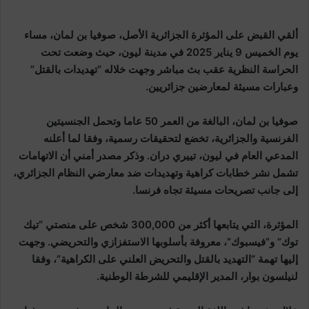
ألقي القبض على المؤثرة الجزائرية الأصل، صوفيا بن لمان، مساء
يوم الخميس 9 يناير 2025 في مدينة ليون، حيث وضعت تحت
الحراسة النظرية عقب بث مباشر وجهت خلاله “تهديدات بالقتل”
وعبارات مسيئة لمعارضين جزائريين.
صوفيا بن لمان، البالغة من العمر 50 عاما وتحمل الجنسيتين
الفرنسية والجزائرية، تخضع لتحقيقات رسمية، وفقا لما أعلنه
المدعي العام في ليون، تييري دران. وذكر مصدر أمني أن الاتهامات
تشمل نشر خطابات كراهية وتهديدات ضد معارضي النظام الجزائري،
إلى جانب تصريحات مسيئة تجاه فرنسا.
المؤثرة، التي يتابعها أكثر من 300,000 شخص على منصتي “تيك
توك” و”فيسبوك”، معروفة بأسلوبها الاستفزازي والتحريضي. وجهت
إليها تهمة “التهديد بالقتل والتحريض العلني على الكراهية”، وفقا
لنيلسون بوار، المدير الإقليمي للشرطة الوطنية.