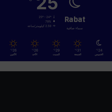
25
Rabat
25º - 24º
79%
2.59 كيلومتر/ساعة
سماء صافية
26
26
29
31
24
℃
℃
℃
℃
℃
الخميس
الجمعة
السبت
الأحد
الأثنين