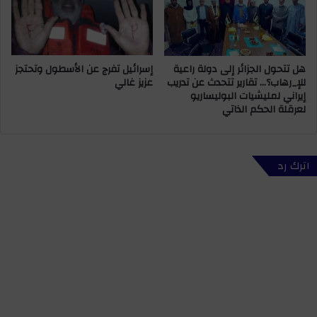
ر
ل
ب
ا
ا
ق
ط
ت
هل تتحول الجزائر إلى دولة راعية
إسرائيل تفرج عن الأسطول وتحتجز
ص
للإ_رهاب؟… تقارير تتحدث عن تدريب
عزيز غالي
ا
إيراني لمليشيات البوليساريو
د
لعرقلة الحكم الذاتي
و
ا
ل
م
اترك رد
ا
ل
ي
ة
ا
ل
م
ن
ع
م