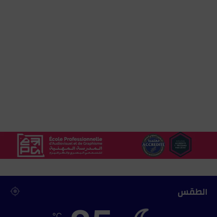
ع
ل
ي
ه
م
ب
أ
و
س
م
ة
م
ل
ك
ي
ة
ش
ر
الطقس
ي
ف
℃