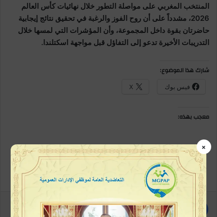
المنتخب المغربي على مواصلة التطور خلال نهائيات كأس العالم
2026، مشدداً على أن روح الفوز والرغبة في تحقيق نتائج إيجابية
حاضرتان بقوة داخل المجموعة، وأن المؤشرات التي لمسها خلال
التدريبات الأخيرة تدعو إلى التفاؤل قبل مواجهة اسكتلندا.
شارك هذا الموضوع:
فيس بوك
X
معجب بهذه:
×