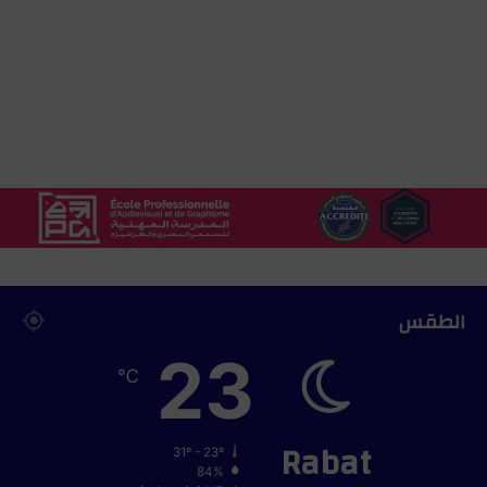
ل
ت
م
ي
ز
ا
ل
د
ر
ا
س
ي
الطقس
23
℃
Rabat
31º - 23º
84%