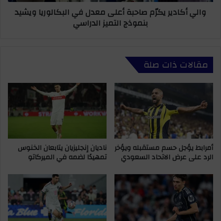
و
ي
والي أكادير يكرّم صاحبة أعلى معدل في البكالوريا ويشيد
ش
ر
بنموذج التميز الدراسي
ه
ي
ا
ك
ب
رّ
ن
م
مقالات ذات صلة
ا
ص
ر
ا
ي
ح
و
ب
ت
ة
و
أ
ق
ع
ي
ل
ف
أمرابط يؤجل حسم مستقبله ويؤخر
ناديان إنجليزيان يتابعان الخنوس
ى
الرد على عرض الاتحاد السعودي
تمهيدًا لضمه في الميركاتو
ث
م
ل
ع
ا
د
ث
ل
ة
ف
أ
ي
ش
ا