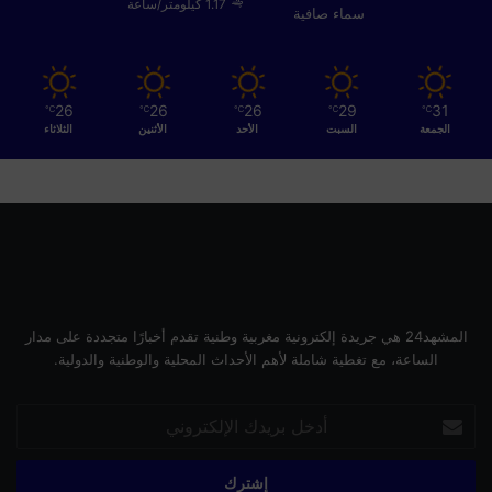
1.17 كيلومتر/ساعة
سماء صافية
26
26
26
29
31
℃
℃
℃
℃
℃
الجمعة
السبت
الأحد
الأثنين
الثلاثاء
المشهد24 هي جريدة إلكترونية مغربية وطنية تقدم أخبارًا متجددة على مدار
الساعة، مع تغطية شاملة لأهم الأحداث المحلية والوطنية والدولية.
أدخل
بريدك
الإلكتروني