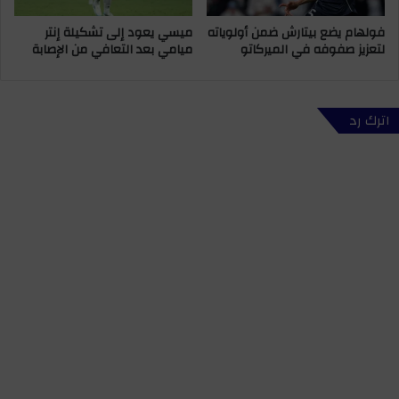
خ
ل
فولهام يضع بيتارش ضمن أولوياته
ميسي يعود إلى تشكيلة إنتر
ا
ب
لتعزيز صفوفه في الميركاتو
ميامي بعد التعافي من الإصابة
ص
ك
ب
ا
أ
ل
ك
و
اترك رد
ا
ر
د
ي
ي
ا
ر
و
ي
ش
ي
د
ب
ن
م
و
ذ
ج
ا