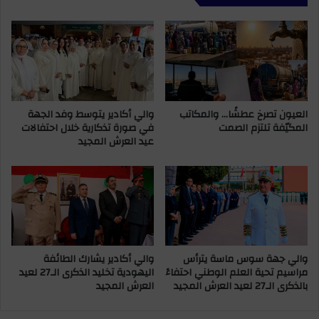
ط
ا
ف
ل
و
م
ا
غ
ن
ر
ت
ب
ح
ا
ا
العيون تصرخ عطشًا… والمكاتب
والي أكادير يتوسط وفد الجهة
ل
المكيّفة تلتزم الصمت
في صورة تذكارية خلال احتفالات
ل
ا
عيد العرش المجيد
ص
س
ف
ت
ة
ث
ش
ن
ر
ا
ط
ئ
ي
ي
خ
والي جهة سوس ماسة يترأس
والي أكادير يشارك الطائفة
ل
مراسيم تحية العلم الوطني احتفاءً
اليهودية تخليد الذكرى الـ27 لعيد
ا
بالذكرى الـ27 لعيد العرش المجيد
العرش المجيد
ل
ا