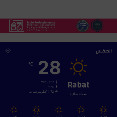
ع
ل
ا
ق
ا
ت
أ
خ
و
الطقس
ي
28
ة
℃
Rabat
28º - 25º
69%
4.72 كيلومتر/ساعة
سماء صافية
26
26
27
29
28
℃
℃
℃
℃
℃