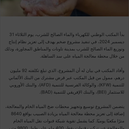
بدأ المكتب الوطني للكهرباء والماء الصالح للشرب، يوم الثلاثاء 31
ديسمبر 2024، في تنفيذ مشروع ضخم يهدف إلى تعزيز نظام إنتاج
وتوزيع الماء الصالح للشرب بمدينة تاونات والمناطق المجاورة، وذلك
من خلال محطة معالجة المياه على سد الساهلة.
وأفاد المكتب في بيان له أن المشروع، الذي تبلغ تكلفته 92 مليون
درهم، ممول من قبل المكتب عبر قرض مشترك من البنك الألماني
للتنمية (KFW)، والوكالة الفرنسية للتنمية (AFD)، والبنك الأوروبي
للاستثمار (BEI)، والبنك الإفريقي للتنمية (BAD).
يتضمن المشروع توسيع وتجهيز محطات ضخ المياه الخام والمعالجة،
إضافة إلى تعزيز محطة معالجة المياه بزيادة الصبيب بواقع 8640
مترًا مكعبًا يوميًا. كما يشمل تقوية شبكة قنوات نقل المياه الخام
والمعالجة عبر تركيب قنوات بقطر 400 ملم على طول 9800 متر،