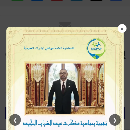
×
مع كل متابعة جديدة
إشترك في القائمة البريدية سيصلك
كل جديد
كن متابعاً أولاً بأول، خطوة بسيطة وتكون ممن يطلعون على الخبر في بداية
ظهورة، اشترك الآن في القائمة البريدية
أ
د
خ
ل
❯
❮
ب
ر