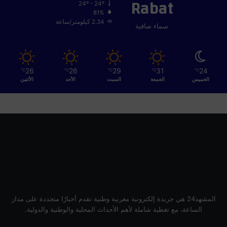
Rabat
ق
24º - 24º
ب
81%
ل
2.34 كيلومتر/ساعة
سماء صافية
ة
26
26
29
31
24
℃
℃
℃
℃
℃
الخميس
الجمعة
السبت
الأحد
الأثنين
المشهد24 هي جريدة إلكترونية مغربية وطنية تقدم أخبارًا متجددة على مدار
الساعة، مع تغطية شاملة لأهم الأحداث المحلية والوطنية والدولية.