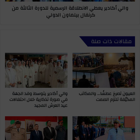
"
ي
والي أكادير يعطي الانطلاقة الرسمية للدورة الثالثة من
ا
ر
كرنفال بيلماون الدولي
ل
ي
ب
ع
ا
ط
م
ي
مقالات ذات صلة
"
ا
ي
ل
ؤ
ا
ك
ن
د
ط
د
ل
ع
ا
م
ق
ه
العيون تصرخ عطشًا… والمكاتب
والي أكادير يتوسط وفد الجهة
ة
المكيّفة تلتزم الصمت
في صورة تذكارية خلال احتفالات
ل
ا
عيد العرش المجيد
ع
ل
م
ر
ا
س
د
م
ا
ي
ل
ة