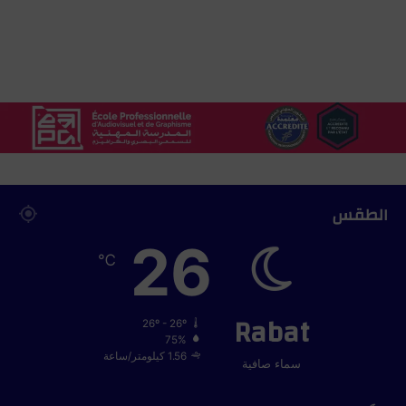
ي
ر
ب
ط
ن
ج
ة
الطقس
26
℃
Rabat
26º - 26º
75%
1.56 كيلومتر/ساعة
سماء صافية