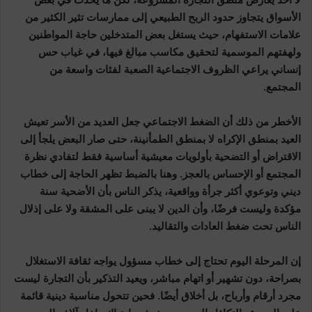
الأسواق يتجاوز حدود الربح الطبيعي إلى ممارسات تثير الكثير من
علامات الاستفهام، حيث يستغل بعض المتدخلين حاجة المواطنين
ولهفتهم الموسمية لتحقيق مكاسب مبالغ فيها، في غياب حس
إنساني يراعي الظروف الاجتماعية الصعبة لفئات واسعة من
المجتمع.
الأخطر من ذلك أن الضغط الاجتماعي جعل العديد من الأسر تعيش
العيد بمنطق الإكراه لا بمنطق الطمأنينة، حتى صار البعض يلجأ إلى
الاقتراض أو التضحية بأولويات معيشية أساسية فقط لتفادي نظرة
المجتمع أو الإحساس بالعجز. وهنا بالضبط تظهر الحاجة إلى خطاب
ديني وتوعوي أكثر جرأة وواقعية، يذكر الناس بأن الأضحية سنة
مؤكدة وليست فرضًا، وأن الدين لا يبنى على المشقة ولا على إذلال
الناس تحت ضغط العادات والتقاليد.
إن المرحلة اليوم تحتاج إلى خطاب مسؤول يواجه ثقافة الاستغلال
بصراحة، دون تشهير أو اتهام مباشر، ويعيد التذكير بأن التجارة ليست
مجرد أرقام وأرباح، بل أخلاق أيضًا. فحين تتحول مناسبة دينية قائمة