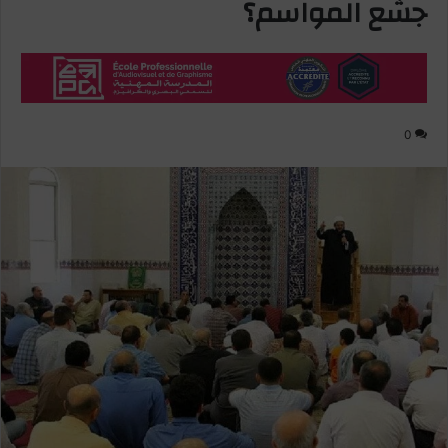
جشع المواسم؟
0