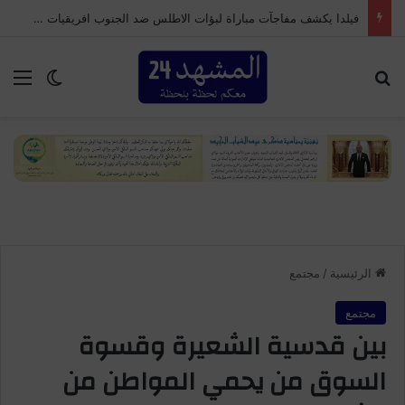
فيلدا يكشف مفاجآت مباراة لبؤات الاطلس ضد الجنوب افريقيات والتي قد تؤهلهن للوصول لكأس العالم
بحث عن
الق
الوضع ا
الرئيسية
/
مجتمع
مجتمع
بين قدسية الشعيرة وقسوة
السوق من يحمي المواطن من