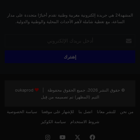
المشهد24 هي جريدة إلكترونية مغربية وطنية تقدم أخبارًا متجددة على مدار
الساعة، مع تغطية شاملة لأهم الأحداث المحلية والوطنية والدولية.
أدخل
بريدك
الإلكتروني
© حقوق النشر 2026، جميع الحقوق محفوظة |
oukaprod
الثيم (المظهر) تم تصميمه من قِبل
من نحن
للنشر معانا
اتصل بنا
للإشهار على موقعنا
سياسة الخصوصية
شروط الاستخدام
سياسة الكوكيز
فيسبوك
‫X
‫YouTube
انستقرام