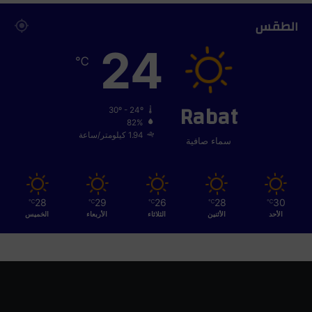
ل
الطقس
ج
ه
24
ة
℃
ل
ت
د
Rabat
ا
30º - 24º
82%
ر
1.94 كيلومتر/ساعة
س
سماء صافية
ح
ص
ي
ل
28
29
26
28
30
℃
℃
℃
℃
℃
ة
الأحد
الأثنين
الثلاثاء
الأربعاء
الخميس