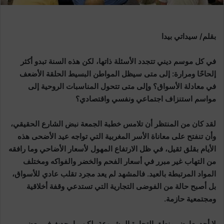
بقلم/ سيداتي بيدا
في كل موسم ديني تتجدد الأسئلة ذاتها، لكن هذه السنة تبدو أكثر
إلحاحًا ومرارة: إلى متى سيظل المواطن البسيط الحلقة الأضعف
في معادلة الأسواق؟ وإلى متى تتحول المناسبات الروحية إلى
مواسم استنزاف اجتماعي ونفسي واقتصادي؟
لقد كان من المنتظر أن تلامس خطبة الجمعة نبض الشارع الحقيقي،
وأن تنفتح على معاناة الأسر المغربية التي تواجه عيد الأضحى هذه
الأيام بقلق ثقيل، في ظل الارتفاع المهول لأسعار الأضاحي وما رافقه
من التهاب غير مبرر في أسعار الفحم والخضر والفواكه ومختلف
المواد المرتبطة بالعيد. فالمشهد لم يعد مجرد تقلب عادي للأسواق،
بل أصبح حالة من الفوضى التجارية التي تستدعي وقفة أخلاقية
ومجتمعية حازمة.
لا أحد يعارض منطق التجارة المشروعة، لكن ما يحدث في بعض