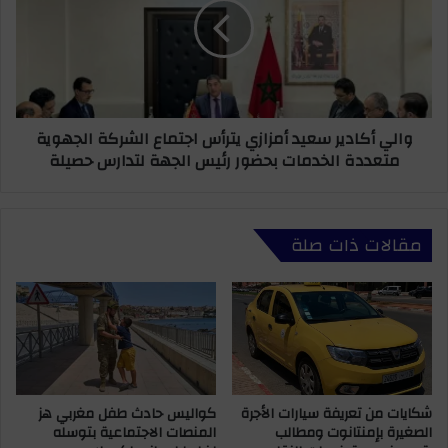
ع
ي
ي
أ
د
ك
”
ا
ب
د
ا
ي
والي أكادير سعيد أمزازي يترأس اجتماع الشركة الجهوية
ل
ر
متعددة الخدمات بحضور رئيس الجهة لتدارس حصيلة
ي
س
و
ع
س
ي
ف
د
مقالات ذات صلة
ي
أ
ة
م
ي
ز
ث
ا
ي
ز
ر
ي
ج
ي
د
ت
ل
كواليس حادث طفل مغربي هز
شكايات من تعريفة سيارات الأجرة
ر
المنصات الاجتماعية بتوسله
الصغيرة بإمنتانوت ومطالب
اً
أ