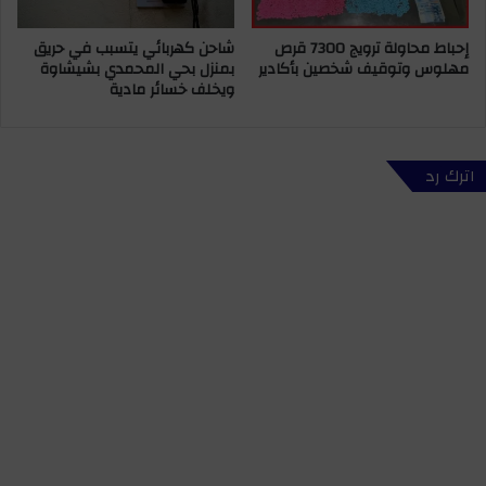
م
ب
ل
و
إحباط محاولة ترويج 7300 قرص
شاحن كهربائي يتسبب في حريق
ا
ا
مهلوس وتوقيف شخصين بأكادير
بمنزل بحي المحمدي بشيشاوة
ل
ن
ويخلف خسائر مادية
م
س
ي
ح
د
ا
ا
ب
اترك رد
ن
ي
ي
ط
و
ر
د
ح
ع
أ
م
ك
ا
ث
ل
ر
ت
م
ش
ن
غ
ع
ي
ل
ل
ا
ب
م