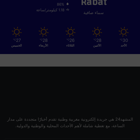
Rabat
86%
1.18 كيلومتر/ساعة
سماء صافية
27
28
26
28
30
℃
℃
℃
℃
℃
الأحد
الأثنين
الثلاثاء
الأربعاء
الخميس
المشهد24 هي جريدة إلكترونية مغربية وطنية تقدم أخبارًا متجددة على مدار
الساعة، مع تغطية شاملة لأهم الأحداث المحلية والوطنية والدولية.