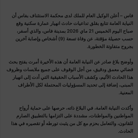
فاس – أعلن الوكيل العام للملك لدى محكمة الاستئناف بفاس أن
النيابة العامة تتابع بقلق تداعيات حادث انهيار عمارة سكنية وقع
صباح اليوم الخميس 21 ماي 2026 بمدينة فاس، والذي أسفر،
حسب حصيلة مؤقتة، عن وفاة تسعة (9) أشخاص وإصابة آخرين
بجروح متفاوتة الخطورة.
وأوضح بلاغ صادر عن النيابة العامة أن هذه الأخيرة أمرت بفتح بحث
قضائي معمق ودقيق، من أجل الوقوف على جميع ملابسات وظروف
هذا الحادث الأليم، وكشف الأسباب الحقيقية التي أدت إلى انهيار
المبنى، إضافة إلى تحديد المسؤوليات المحتملة لكل الأطراف
المعنية.
وأكدت النيابة العامة، في البلاغ ذاته، حرصها على حماية أرواح
المواطنين والمواطنات، مشددة على التزامها بالتطبيق الصارم
للقانون، والتعامل بحزم مع كل من يثبت تورطه أو تقصيره في هذا
الحادث.