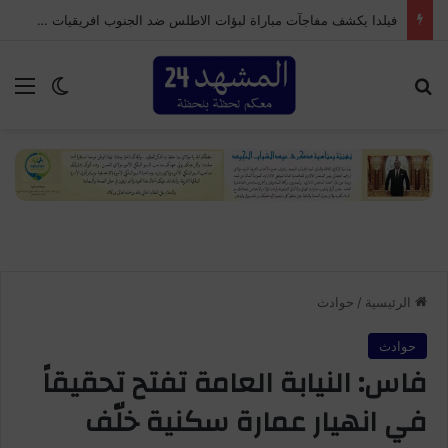
فيلدا يكشف مفاجآت مباراة لبؤات الاطلس ضد الجنوب افريقيات والتي قد تؤهلهن للوصول لكأس العالم
بحث عن
الق
الوضع ا
الرئيسية
/
حوادث
حوادث
فاس: النيابة العامة تفتح تحقيقاً
في انهيار عمارة سكنية خلّف