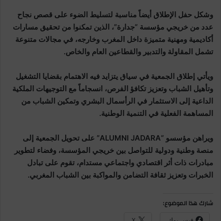
وشكل حفل الإطلاق أيضاً مناسبة لتسليط الضوء على قصص نجاح
عدد من خريجي مؤسسة “جدارة”، الذين تمكنوا من تحقيق مسارات
أكاديمية ومهنية متميزة داخل المغرب وخارجه، في مجالات متنوعة
تشمل المقاولة والتدبير والقطاعين العام والخاص.
ويأتي إطلاق الجمعية في سياق يتزايد فيه الاهتمام بقضايا التشغيل
وتأهيل الشباب وتعزيز تكافؤ الفرص، انسجاماً مع التوجيهات الملكية
الداعية إلى الاستثمار في الرأسمال البشري وتمكين الشباب من
المساهمة الفعلية في التنمية الوطنية.
ويراهن مؤسسو “ALUMNI JADARA” على تحويل الجمعية إلى
منصة وطنية ودولية للتواصل بين خريجي المؤسسة، وفضاء لتطوير
مبادرات ذات أثر اقتصادي واجتماعي مستدام، تقوم على تبادل
الخبرات وتعزيز ثقافة التضامن والمواكبة بين الشباب المغربي.
شارك هذا الموضوع:
فيس بوك
X