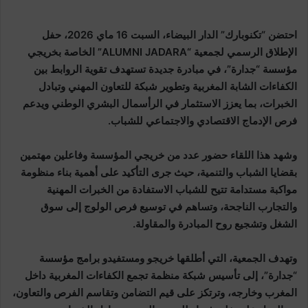
احتضن “تكنوبارك” الدار البيضاء، السبت 16 ماي 2026، حفل
الإطلاق الرسمي لجمعية “ALUMNI JADARA” الخاصة بخريجي
مؤسسة “جدارة”، في مبادرة جديدة تستهدف تقوية الروابط بين
الكفاءات الشابة المغربية وتطوير شبكة للتعاون المهني وتبادل
الخبرات، بما يعزز الاستثمار في الرأسمال البشري الوطني ويدعم
فرص الإدماج الاقتصادي والاجتماعي للشباب.
وشهد هذا اللقاء حضور عدد من خريجي المؤسسة وفاعلين مهتمين
بقضايا الشباب والتنمية، حيث جرى التأكيد على أهمية بناء منظومة
مواكبة مستدامة تتيح للشباب الاستفادة من الخبرات المهنية
والتجارب الناجحة، وتساهم في توسيع فرص الولوج إلى سوق
الشغل وتشجيع روح المبادرة والمقاولة.
وتهدف الجمعية، التي أطلقها خريجو ومستفيدو برامج مؤسسة
“جدارة”، إلى تأسيس شبكة منظمة تجمع الكفاءات المغربية داخل
المغرب وخارجه، وترتكز على قيم التضامن وتقاسم الفرص والتعاون،