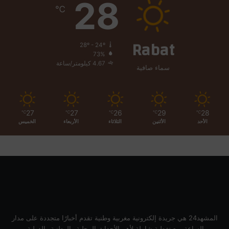
28
و
℃
ي
ر
؟
Rabat
28º - 24º
73%
4.67 كيلومتر/ساعة
سماء صافية
27
27
26
29
28
℃
℃
℃
℃
℃
الأحد
الأثنين
الثلاثاء
الأربعاء
الخميس
المشهد24 هي جريدة إلكترونية مغربية وطنية تقدم أخبارًا متجددة على مدار
الساعة، مع تغطية شاملة لأهم الأحداث المحلية والوطنية والدولية.