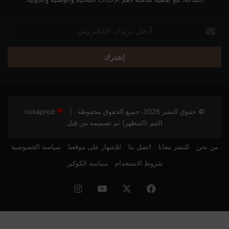
أدخل
بريدك
الإلكتروني
© حقوق النشر 2026، جميع الحقوق محفوظة |
oukaprod
الثيم (المظهر) تم تصميمه من قِبل
من نحن
للنشر معانا
اتصل بنا
للإشهار على موقعنا
سياسة الخصوصية
شروط الاستخدام
سياسة الكوكيز
فيسبوك
‫X
‫YouTube
انستقرام