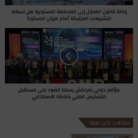
ر
و
إحالة قانون العدول إلى المحكمة الدستورية هل تسقط
و
ن
التشريعات المرتبكة أمام ميزان الدستور؟
ن
ا
ي
ل
ع
م
د
ؤ
و
ت
ل
م
إ
ر
ل
د
ى
و
ا
ل
ل
ي
مؤتمر دولي بمراكش يسلط الضوء على مستقبل
م
ب
التشخيص الطبي بالذكاء الاصطناعي
ح
م
ك
ر
م
ا
ة
ك
مقالات ذات صلة
ا
ش
ل
ي
د
س