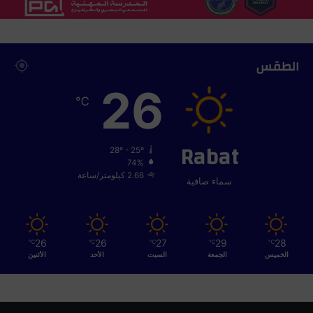
ن
ي
م
ؤ
ه
الطقس
ل
26
ل
℃
ح
م
ل
Rabat
ا
28º - 25º
ل
74%
2.66 كيلومتر/ساعة
م
سماء صافية
ش
ع
ل
.
26
26
27
29
28
℃
℃
℃
℃
℃
الخميس
الجمعة
السبت
الأحد
الأثنين