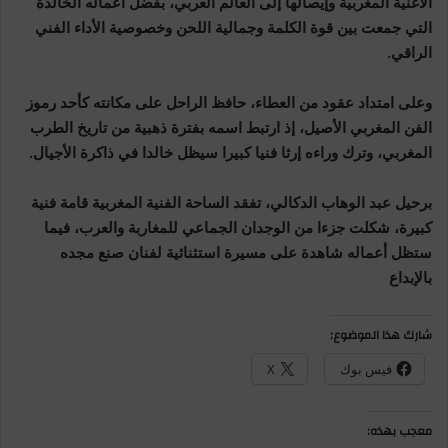
الأغنية المغربية وإيصالها إلى العالم العربي، بفضل أعماله الخالدة
التي جمعت بين قوة الكلمة وجمالية اللحن وخصوصية الأداء الفني
الراقي.
وعلى امتداد عقود من العطاء، حافظ الراحل على مكانته كأحد رموز
الفن المغربي الأصيل، إذ ارتبط اسمه بفترة ذهبية من تاريخ الطرب
المغربي، وترك وراءه إرثا فنيا كبيرا سيظل خالدا في ذاكرة الأجيال.
برحيل عبد الوهاب الدكالي، تفقد الساحة الفنية المغربية قامة فنية
كبيرة، شكلت جزءا من الوجدان الجماعي للمغاربة والعرب، فيما
ستظل أعماله شاهدة على مسيرة استثنائية لفنان صنع مجده
بالإبداع
شارك هذا الموضوع:
فيس بوك
X
معجب بهذه: