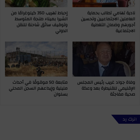
ق
د
ي
نادية تهامي تطالب بحماية
إحباط تهريب 350 كيلوغرامًا من
م
العاملين الاجتماعيين وتحسين
الشيرا بميناء طنجة المتوسط
ف
ي
أجورهم وضمان التغطية
وتوقيف سائق شاحنة للنقل
خ
ل
الاجتماعية
الدولي
د
ا
م
د
ا
ه
ت
2
“
3
أ
،
ك
ه
د
ك
وفاة جواد غريب رئيس المجلس
متابعة 50 موقوفًا في أحداث
ي
ذ
الإقليمي للقنيطرة بعد وعكة
مليلية وإيداعهم السجن المحلي
ط
ا
صحية مفاجئة
بسلوان
ا
ي
ل
ت
”
م
ي
إ
اترك رد
ف
ع
ت
د
ح
ا