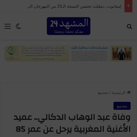
إمنتانوت…تمليلت تحتضن النسخة الـ25 من المهرجان السنوي لموظفي الجماعة
بحث عن
الق
الوضع ا
الرئيسية
/
مجتمع
مجتمع
وفاة عبد الوهاب الدكالي.. عميد
الأغنية المغربية يرحل عن عمر 85