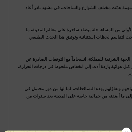
 مهمة همّت مختلف الشوارع والساحات، في مشهد نادر أعاد
أولى من المساء، حلة بيضاء ساحرة على معالم المدينة، ما
جت لتقاسم لحظات استثنائية وتوثيق هذا الحدث الطبيعي
لجهة الشرقية للمملكة، انسجاماً مع التوقعات الصادرة عن
ور كتل هوائية باردة أدت إلى انخفاض ملحوظ في درجات الحرارة،
.
احهم وتفاؤلهم بهذه التساقطات، لما لها من دور محتمل في
 إلى ما أضفته من جمالية خاصة على المدينة بعد سنوات من
×