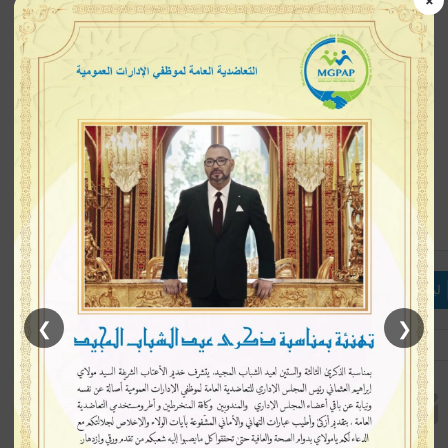
إتبعنا
لينكدإن
بينتيريست
ماسنجر
❯
❮