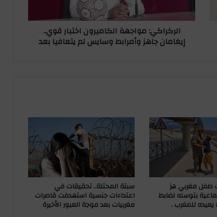
ي
:
الركراكي: مواجهة الكاميرون اختبار قوي..
م
إيغامان جاهز وأمرابط وسايس لم يتعافيا بعد
و
ا
ج
ه
ة
ا
ل
ك
ا
م
ي
ر
و
ن
ا
 طفل مغربي هز
سبتة المحتلة.. تحقيقات في
خ
ماعية بتوسله لضابط
اعتداءات جنسية استهدفت قاصرات
 يعيده للمغرب .
مغربيات بعد موجة العبور الأخيرة
ت
ب