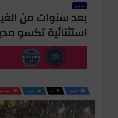
مجتمع
بعد سنوات من الغيا
استثنائية تكسو مدي
فيسبوك
‫X
لينكدإن
بينتيريس