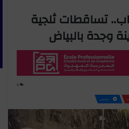
ب.. تساقطات ثلجية
نة وجدة بالبياض
0
ت
ماسنجر