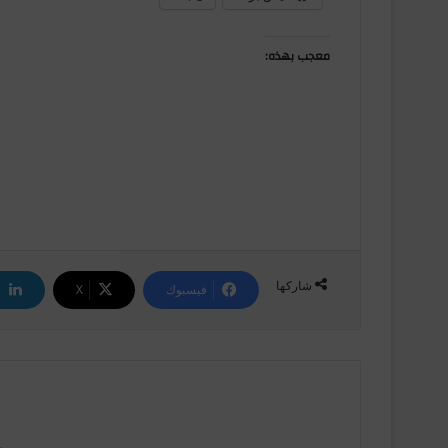
معجب بهذه:
شاركها
فيسبوك
‫X