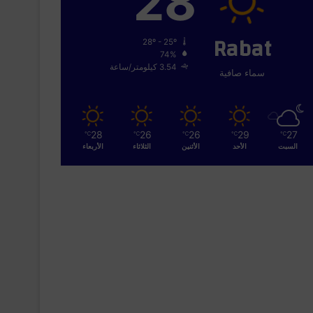
28
Rabat
28º - 25º
74%
3.54 كيلومتر/ساعة
سماء صافية
28
26
26
29
27
℃
℃
℃
℃
℃
السبت
الأحد
الأثنين
الثلاثاء
الأربعاء