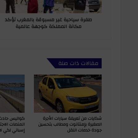
ر
ح
و
ي
ن
طفرة سياحية غير مسبوقة بالمغرب تؤكد
ة
ي
مكانة المملكة كوجهة عالمية
غ
ي
ر
م
س
ب
مقالات ذات صلة
و
ق
ة
ب
ا
ل
م
غ
ر
كواليس حادث
شكايات من تعريفة سيارات الأجرة
ب
المنصات الاجت
الصغيرة بإمنتانوت ومطالب بتحسين
إسباني لكي لا
جودة خدمات النقل
ت
ؤ