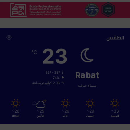
الطقس
23
℃
Rabat
33º - 23º
74%
2.06 كيلومتر/ساعة
سماء صافية
26
25
26
29
33
℃
℃
℃
℃
℃
الجمعة
السبت
الأحد
الأثنين
الثلاثاء