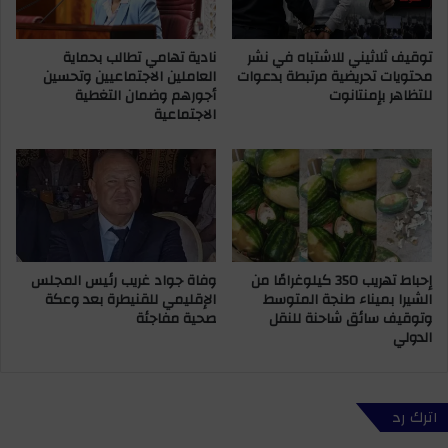
ا
و
ل
ح
ت
توقيف ثلاثيني للاشتباه في نشر
نادية تهامي تطالب بحماية
ز
محتويات تحريضية مرتبطة بدعوات
العاملين الاجتماعيين وتحسين
ر
ب
للتظاهر بإمنتانوت
أجورهم وضمان التغطية
ا
ا
الاجتماعية
م
ل
و
ا
ا
س
ي
ت
و
ق
ت
ل
و
ا
ض
ل
إحباط تهريب 350 كيلوغرامًا من
وفاة جواد غريب رئيس المجلس
ح
ي
الشيرا بميناء طنجة المتوسط
الإقليمي للقنيطرة بعد وعكة
أ
س
وتوقيف سائق شاحنة للنقل
صحية مفاجئة
س
ت
الدولي
ب
ق
ا
ب
ب
ل
و
ه
اترك رد
ف
ب