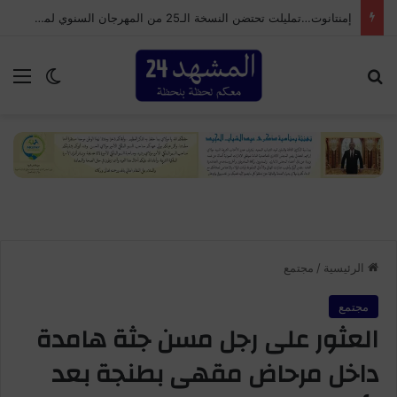
إمنتانوت…تمليلت تحتضن النسخة الـ25 من المهرجان السنوي لموظفي الجماعة
بحث عن
الق
الوضع ا
الرئيسية
/
مجتمع
مجتمع
العثور على رجل مسن جثة هامدة
داخل مرحاض مقهى بطنجة بعد