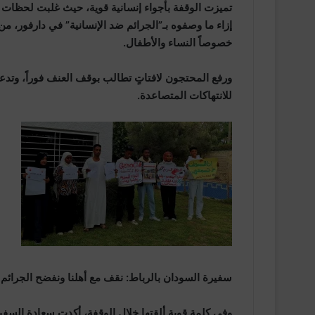
تميزت الوقفة بأجواء إنسانية قوية، حيث غلبت لحظات ا
إزاء ما وصفوه بـ”الجرائم ضد الإنسانية” في دارفور، 
خصوصاً النساء والأطفال.
ورفع المحتجون لافتاتٍ تطالب بوقف العنف فوراً، وتدع
للانتهاكات المتصاعدة.
سفيرة السودان بالرباط: نقف مع أهلنا ونفضح الجرائم
وفي كلمة قوية ألقتها خلال الوقفة، أكدت سعادة السفي