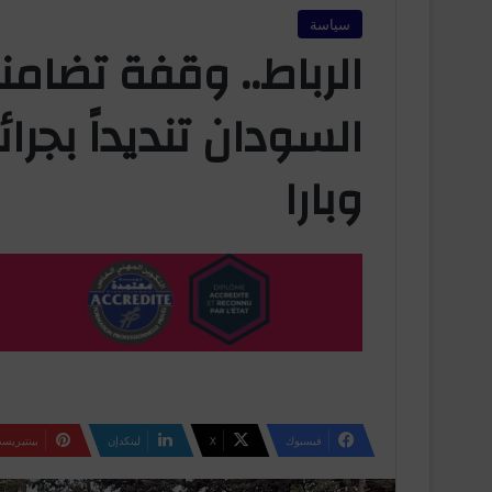
سياسة
الرباط.. وقفة تضامن
السودان تنديداً بجرا
وبارا
فيسبوك
‫X
لينكدإن
بينتيريس