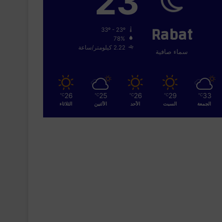
23
Rabat
33º - 23º
78%
2.22 كيلومتر/ساعة
سماء صافية
26
25
26
29
33
℃
℃
℃
℃
℃
الجمعة
السبت
الأحد
الأثنين
الثلاثاء