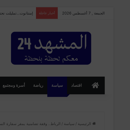
الجمعة , 7 أغسطس 2026
أخبار عاجلة
إمنتانوت…تمليلت تحتضن النسخة الـ25 من ال
الرئسية
اقتصاد
سياسة
رياضة
أسرة ومجتمع
الرئيسية
/
سياسة
/
الرباط.. وقفة تضامنية بمقر سفارة السو