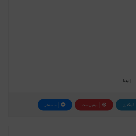
إتبعنا
لينكدإن
بينتيريست
ماسنجر