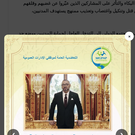
لبكاء والتأثر على المشاركين الذين عبّروا عن غضبهم وقلقهم
من قتل وتنكيل واغتصاب وتعذيب ممنهج يستهدف المدنيين،
و المجتمع الدولي إلى التدخل العاجل لحماية المدنيين ووضع حد
×
رة مودة عمر حاج التوم أن السفارة “تدين بأشد العبارات