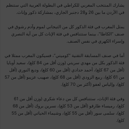
يشارك المنتخب المغربي للكراطي في البطولة العربية التي ستنظم
في الأردن ما بين 26 و28 دجنبر الجاري، بمشاركة ذكور وإناث.
يمثل المغرب في فئة الذكور كل من التيجاني لموم وآدم رشوق في
صنف “الكاطا”، بينما ستتنافس في فئة الإناث كل من آية النصري
وإسراء الكهري في نفس الصنف.
أما في صنف المسابقة التقنية “كوميتي”، فسيكون المغرب ممثلا في
فئة الذكور بكل من مهدي سريتي (وزن أقل من 84 كلغ)، سعيد أوبايا
(أقل من 67 كلغ)، أحمد حدادي (أقل من 60 كلغ)، وديع النوري (أقل
من 61 كلغ)، ربيع الزودي (أقل من 68 كلغ)، صهيب عزيبو (أقل من 57
كلغ)، وإلياس لعفو (أكثر من 70 كلغ).
وفي فئة الإناث، ستتنافس كل من دعاء شكري (وزن أقل من 61
كلغ)، رميساء طارقو (أقل من 53 كلغ)، نسرين بروك (أقل من 68
كلغ)، سلمى سور (أقل من 55 كلغ)، وشيماء الحياتي (أقل من 55
كلغ).