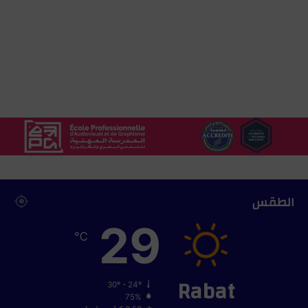
الطقس
29
℃
Rabat
30º - 24º
75%