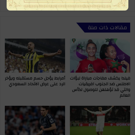
تصريحات توفيق بوعشرين تخرج محاميه للرد
مقالات ذات صلة
فيلدا يكشف مفاجآت مباراة لبؤات
أمرابط يؤجل حسم مستقبله ويؤخر
الاطلس ضد الجنوب افريقيات
الرد على عرض الاتحاد السعودي
والتي قد تؤهلهن للوصول لكأس
العالم