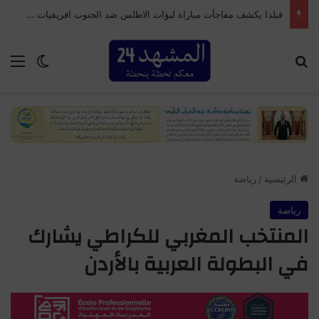
فيلدا يكشف مفاجآت مباراة لبؤات الاطلس ضد الجنوب افريقيات والتي قد تؤهلهن للوصول لكأس العالم
بحث عن
الق
الوضع ا
الرئيسية
/
رياضة
رياضة
المنتخب المغربي للكراطي يشارك
في البطولة العربية بالأردن