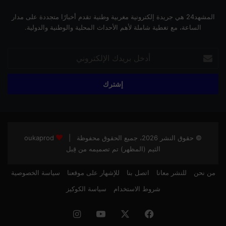
المشهد24 هي جريدة إلكترونية مغربية وطنية تقدم أخبارًا متجددة على مدار
الساعة، مع تغطية شاملة لأهم الأحداث المحلية والوطنية والدولية.
أدخل
بريدك
الإلكتروني
© حقوق النشر 2026، جميع الحقوق محفوظة |
oukaprod
الثيم (المظهر) تم تصميمه من قِبل
من نحن
للنشر معانا
اتصل بنا
للإشهار على موقعنا
سياسة الخصوصية
شروط الاستخدام
سياسة الكوكيز
فيسبوك
‫X
‫YouTube
انستقرام