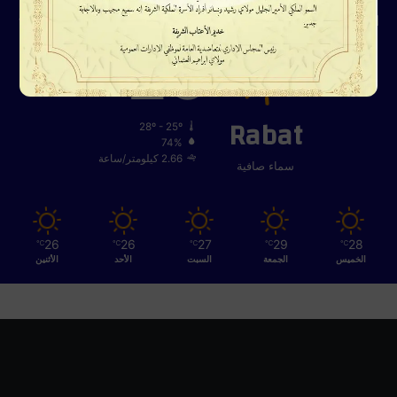
الطقس
26
℃
Rabat
28º - 25º
74%
2.66 كيلومتر/ساعة
سماء صافية
26
26
27
29
28
℃
℃
℃
℃
℃
الخميس
الجمعة
السبت
الأحد
الأثنين