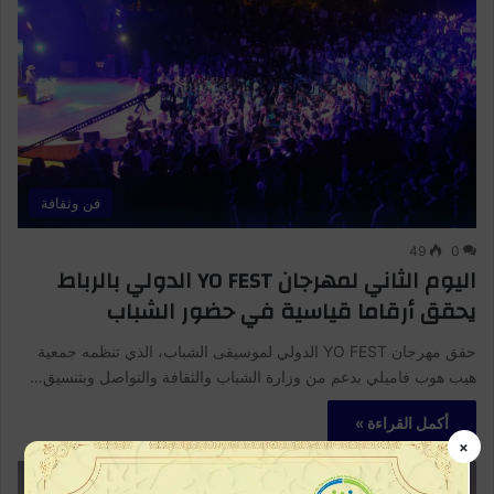
فن وثقافة
49
0
اليوم الثاني لمهرجان YO FEST الدولي بالرباط
يحقق أرقاما قياسية في حضور الشباب
حقق مهرجان YO FEST الدولي لموسيقى الشباب، الذي تنظمه جمعية
هيب هوب فاميلي بدعم من وزارة الشباب والثقافة والتواصل وبتنسيق…
أكمل القراءة »
×