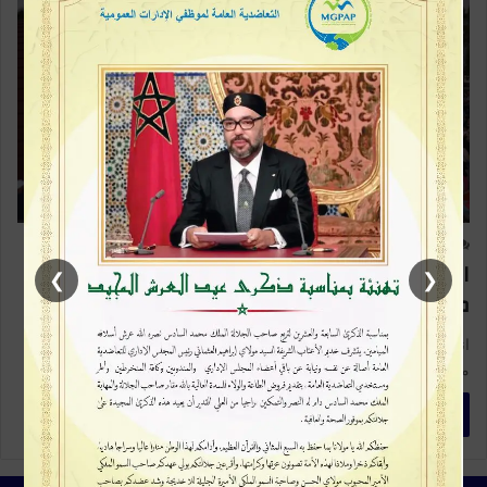
فن وثقافة
37
0
الرباط تحتضن مهرجان YO FEST 2025: تنوع
❯
❮
موسيقي وضيف شرف إسبانيا
انطلقت يوم الجمعة 29 غشت 2025 فعاليات الدورة الثانية عشرة من
مهرجان YO FEST بالعاصمة الرباط، تحت شعار: “نحو 2030:…
أكمل القراءة »