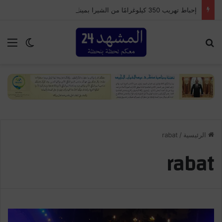
إحباط تهريب 350 كيلوغرامًا من الشيرا بميناء طنجة المتوسط وتوقيف سائق شاحنة للنقل الدولي
بحث عن
الق
الوضع ا
الرئيسية
/
rabat
rabat