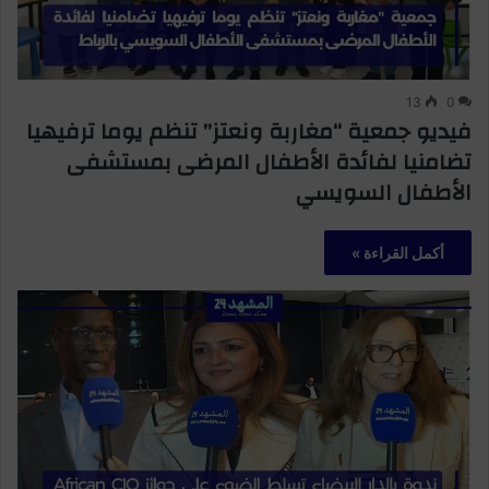
13
0
فيديو جمعية “مغاربة ونعتز” تنظم يوما ترفيهيا
تضامنيا لفائدة الأطفال المرضى بمستشفى
الأطفال السويسي
أكمل القراءة »